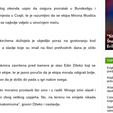
šlog vikenda uspio da osigura povratak u Bundesligu i
mjesta u Cvajti, te je razumljivo da se ekipa Mirona Muslića
 se najbolje vidjelo u sinoćnjem meču.
"Si
Šta
kirchena doživjela je ubjedljiv poraz na gostovanju kod
Er
 a slavlje koje su imali na Ibizi prethodnih dana je očito
TOP
akmica završena pred kamere je stao Edin Džeko koji se
Engl
pred
 ekipe, te je jasno poručio da je ekipa morala odigrati bolje,
Alaj
ljivo da je došlo do pada u igri nakon svega.
jedv
Arse
to moramo proslaviti što smo i u radili. Mnogo smo slavili i
stav
tni zbog velikog uspjeha. No, na terenu ne smijete nikada
Case
nog
 maksimuma", govori Džeko i nastavlja.
Spek
odma