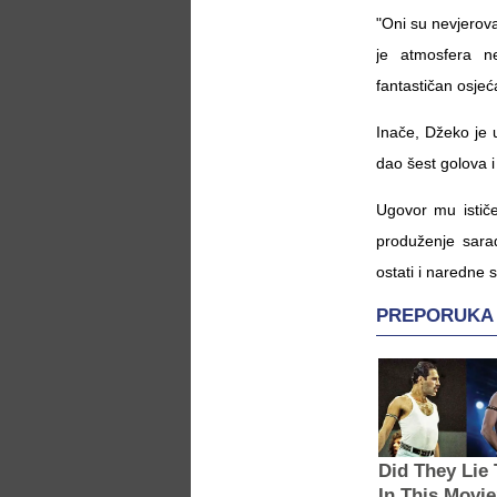
"Oni su nevjerov
je atmosfera n
fantastičan osjeć
Inače, Džeko je
dao šest golova i 
Ugovor mu istič
produženje sara
ostati i naredne 