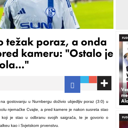
o težak poraz, a onda
FUD
pred kameru: "Ostalo je
la..."
Već
med
Al
 na gostovanju u Nurnbergu doživio ubjedljiv poraz (3:0) u
kolu njemačke Cvajte, a pred kamere je nakon susreta stao
koji je stao u odbranu svojih saigrača, te je govorio o
FUD
alkeu kao i Svjetskom prvenstvu.