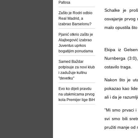
Pafosa
Schalke je pro
Zašto je Rodri odbio
Real Madrid, a
osvajanje prvog 
izabrao Barselonu?
malo opustila što
Pjanić otkrio zašto je
Alajbegović izabrao
Juventus uprkos
Ekipa iz Gelsen
bogatijim ponudama
Nurnberga (3:0),
Samed Baždar
ostavilo traga.
potpisuje za novi klub
i zadužuje kultnu
"devetku"
Nakon što je ut
pokazao kao lider
Evo ko dijeli pravdu
na utakmicama prvog
ali i da je razum
kola Premijer lige BiH
"Mi smo prvaci i 
svi smo bili sre
pružiti manje od