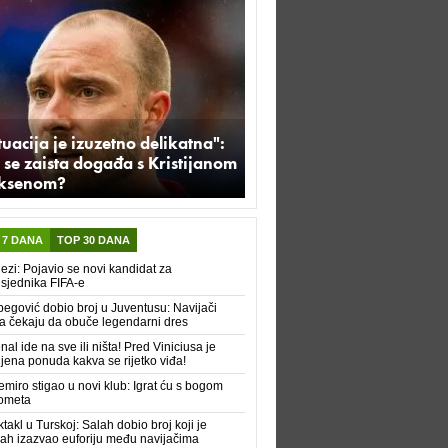
tuacija je izuzetno delikatna":
 se zaista događa s Kristijanom
iksenom?
 7 DANA
TOP 30 DANA
ezi: Pojavio se novi kandidat za
sjednika FIFA-e
begović dobio broj u Juventusu: Navijači
a čekaju da obuče legendarni dres
nal ide na sve ili ništa! Pred Viniciusa je
ljena ponuda kakva se rijetko viđa!
miro stigao u novi klub: Igrat ću s bogom
ometa
takl u Turskoj: Salah dobio broj koji je
h izazvao euforiju među navijačima