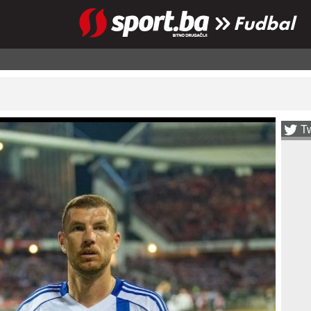
Fudbal
Tw