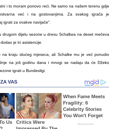
atni i to moram ponovo reći. Ne samo na našem terenu gdje
estvarna već i na gostovanjima. Za svakog igrača je
aj igrati za ovakve navijače".
 u drugom dijelu sezone u dresu Schalkea na deset mečeva
dodao je tri asistencije.
e na kraju idućeg mjeseca, ali Schalke mu je već ponudio
dnje na još godinu dana i mnogi se nadaju da će Džeko
sezone igrati u Bundesligi.