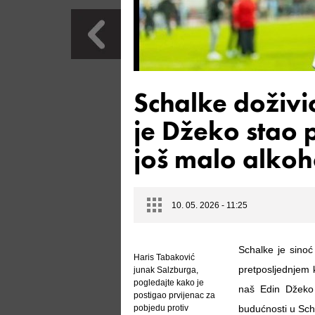
Schalke doživi
je Džeko stao 
još malo alkoho
10. 05. 2026 - 11:25
Schalke je sinoć
Haris Tabaković
pretposljednjem 
junak Salzburga,
pogledajte kako je
naš Edin Džeko 
postigao prvijenac za
pobjedu protiv
budućnosti u Sch