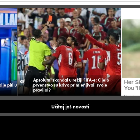
Apsolutni skandal u režiji FIFA-e: Cijelo
je piti u
prvenstvo su krivo primjenjivali svoje
pravilo!?
Učitaj još novosti