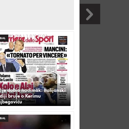
BAL
 je dobio nadimak: Italijanski
iji bruje o Kerimu
ajbegoviću
BAL