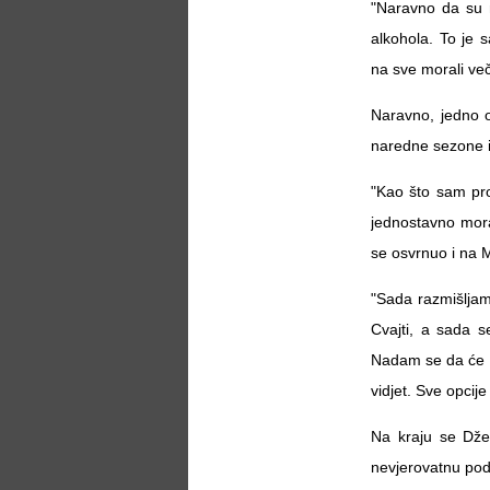
"Naravno da su 
alkohola. To je 
na sve morali več
Naravno, jedno o
naredne sezone i
"Kao što sam proš
jednostavno morat
se osvrnuo i na M
"Sada razmišljam
Cvajti, a sada s
Nadam se da će t
vidjet. Sve opcije
Na kraju se Dže
nevjerovatnu pod