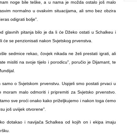
nam noge bile teške, a u nama je možda ostalo još malo
sasvim normalno u ovakvim situacijama, ali smo bez obzira
eras odigrati bolje".
d glavnih pitanja bilo je da li će Džeko ostati u Schalkeu i
li će se penzionisati nakon Svjetskog prvenstva.
le sedmice rekao, čovjek nikada ne želi prestati igrati, ali
e misliti na svoje tijelo i porodicu", poručio je Dijamant, te
undijal.
 samo o Svjetskom prvenstvu. Uspjeli smo postati prvaci u
e moram malo odmoriti i pripremiti za Svjetsko prvenstvo.
amo sve proći onako kako priželjkujemo i nakon toga ćemo
 su još uviijek otvorene".
ko dotakao i navijača Schalkea od kojih on i ekipa imaju
ršku.