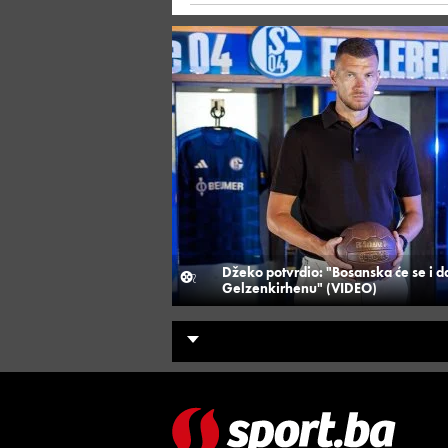
Džeko potvrdio: "Bosanska će se i dal
Gelzenkirhenu" (VIDEO)