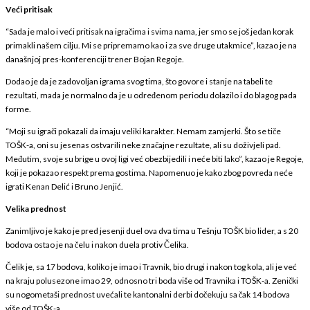
Veći pritisak
“Sada je malo i veći pritisak na igračima i svima nama, jer smo se još jedan korak
primakli našem cilju. Mi se pripremamo kao i za sve druge utakmice”, kazao je na
današnjoj pres-konferenciji trener Bojan Regoje.
Dodao je da je zadovoljan igrama svog tima, što govore i stanje na tabeli te
rezultati, mada je normalno da je u određenom periodu dolazilo i do blagog pada
forme.
“Moji su igrači pokazali da imaju veliki karakter. Nemam zamjerki. Što se tiče
TOŠK-a, oni su jesenas ostvarili neke značajne rezultate, ali su doživjeli pad.
Međutim, svoje su brige u ovoj ligi već obezbijedili i neće biti lako”, kazao je Regoje,
koji je pokazao respekt prema gostima. Napomenuo je kako zbog povreda neće
igrati Kenan Delić i Bruno Jenjić.
Velika prednost
Zanimljivo je kako je pred jesenji duel ova dva tima u Tešnju TOŠK bio lider, a s 20
bodova ostao je na čelu i nakon duela protiv Čelika.
Čelik je, sa 17 bodova, koliko je imao i Travnik, bio drugi i nakon tog kola, ali je već
na kraju polusezone imao 29, odnosno tri boda više od Travnika i TOŠK-a. Zenički
su nogometaši prednost uvećali te kantonalni derbi dočekuju sa čak 14 bodova
više od TOŠK-a.