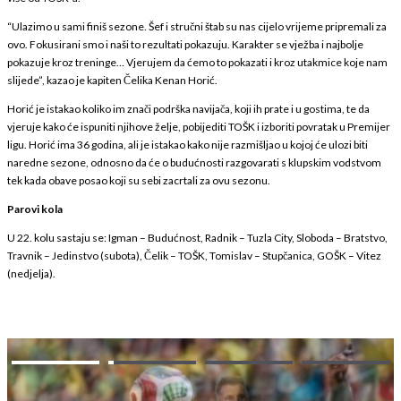
“Ulazimo u sami finiš sezone. Šef i stručni štab su nas cijelo vrijeme pripremali za
ovo. Fokusirani smo i naši to rezultati pokazuju. Karakter se vježba i najbolje
pokazuje kroz treninge… Vjerujem da ćemo to pokazati i kroz utakmice koje nam
slijede”, kazao je kapiten Čelika Kenan Horić.
Horić je istakao koliko im znači podrška navijača, koji ih prate i u gostima, te da
vjeruje kako će ispuniti njihove želje, pobijediti TOŠK i izboriti povratak u Premijer
ligu. Horić ima 36 godina, ali je istakao kako nije razmišljao u kojoj će ulozi biti
naredne sezone, odnosno da će o budućnosti razgovarati s klupskim vodstvom
tek kada obave posao koji su sebi zacrtali za ovu sezonu.
Parovi kola
U 22. kolu sastaju se: Igman – Budućnost, Radnik – Tuzla City, Sloboda – Bratstvo,
Travnik – Jedinstvo (subota), Čelik – TOŠK, Tomislav – Stupčanica, GOŠK – Vitez
(nedjelja).