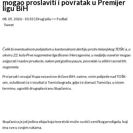
mogao proslaviti i povratak u Premijer
ligu BiH
08. 05. 2026 - 10:33
|
Drugi pišu
>>
Fudbal
Tweet
Čelik bi eventualnom pobjedom u kantonalnom derbiju protiv tešanjskog TOŠK-a, u
okviru 22. kola Prve nogometne lige Bosne i Hercegovine, u nedjelju navečer mogao
osigurati i naslov prvaka te, nakon pet godina pauze, povratak i u elitini razred bh.
nogometa.
Prvi prvak i osvajač Kupa nezavisne države BiH, naime, osim pobjede nad TOŠK-
om, osluškivat će i rezultat iz Tomislavgrada, gdje će domaći Tomislav, u istom
terminu, ugostiti drugoplasiranu Stupčanicu.
Stupčanica je još jedina ekipa koja teoretski može sustići zeničkog prvoligaša, koji
ima sve u svojim rukama.