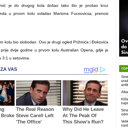
ižmić je do drugog kola došao tako što je prošao kroz
a onda u prvom kolu svladao Martona Fucsovicsa, prenosi
Ov
om kolu bio slobodan. Ovo je drugi ogled Prižmića i Đokovića
do 
n prije dvije godine u prvom kolu Australian Opena, gdje je
Sin
 s 3:1 u setovima.
TOP
Sine
urad
anti
Alka
Kiša
napr
Sine
odm
Veli
nast