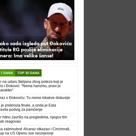
ako sada izgleda put Đokovića
titule RG poslije eliminacije
nera: Ima velike šanse!
 7 DANA
TOP 30 DANA
r na udaru Italijana zbog poteza koji je
io i Đoković: "Nema harizmu, pravi je
karakter"
raz o Đokoviću: Tu nema nikakve diskusije
 je prekinula finale, a onda je Eala
avila podvig za pamćenje
r hitno završio na pregledima, njegov tim
ah reagovao
ka zabrinutost: Alcaraz otkazao i Cincinnati,
up na US Openu sve neizvjesniji