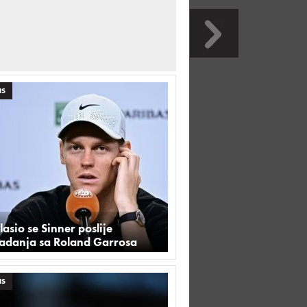
IS
asio se Sinner poslije
padanja sa Roland Garrosa
IS