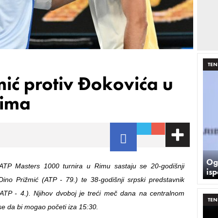
TEN
ić protiv Đokovića u
Rima
Ogl
TP Masters 1000 turnira u Rimu sastaju se 20-godišnji
is
 Dino Prižmić (ATP - 79.) te 38-godišnji srpski predstavnik
ATP - 4.). Njihov dvoboj je treći meč dana na centralnom
TEN
se da bi mogao početi iza 15:30.