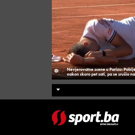
Nevjerovatne scene u Parizu: Pobij
nakon skoro pet sati, pa se srušio na