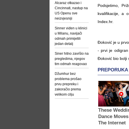
Alcaraz otkazao i
Podsjetimo, Pr
Cincinnati, nastup na
US Openu sve
kvalifikacije, 
neizvjesniji
Index.hr.
Sinner viđen u klinici
u Milanu, navijači
odmah primijetili
Đoković je u prv
jedan detalj
- prvi je odigra
Siner hitno završio na
Đoković bio bolji
pregledima, njegov
tim odmah reagovao
Džumhur bez
problema prošao
prvu prepreku i
zakoračio prema
velikom cilju