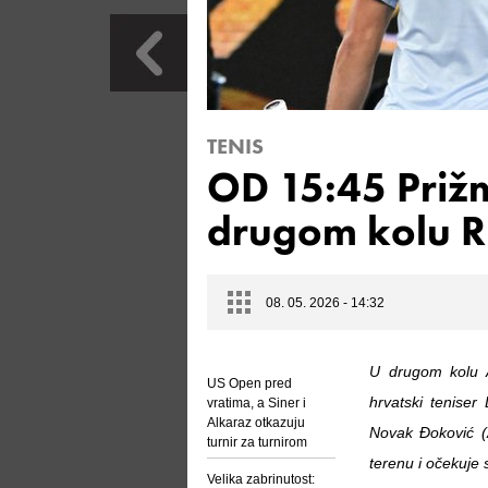
TENIS
OD 15:45 Prižm
drugom kolu 
08. 05. 2026 - 14:32
U drugom kolu A
US Open pred
hrvatski teniser
vratima, a Siner i
Alkaraz otkazuju
Novak Đoković (
turnir za turnirom
terenu i očekuje 
Velika zabrinutost: