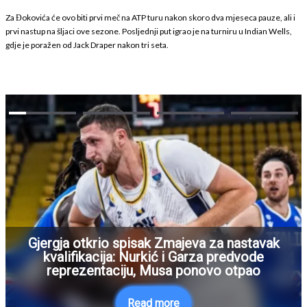
Za Đokovića će ovo biti prvi meč na ATP turu nakon skoro dva mjeseca pauze, ali i
prvi nastup na šljaci ove sezone. Posljednji put igrao je na turniru u
Indian Wells
,
gdje je poražen od
Jack Draper
nakon tri seta.
Gjergja otkrio spisak Zmajeva za nastavak
kvalifikacija: Nurkić i Garza predvode
reprezentaciju, Musa ponovo otpao
Read more