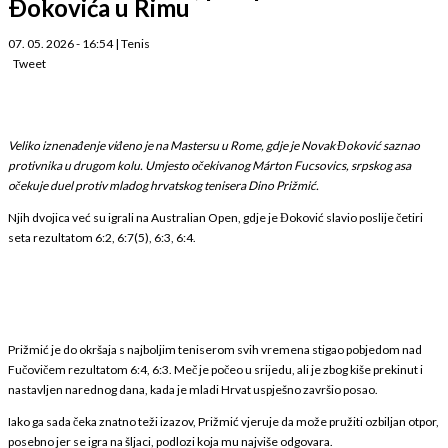
Ðokovića u Rimu
07. 05. 2026 - 16:54
|
Tenis
Tweet
Veliko iznenađenje viđeno je na Mastersu u
Rome
, gdje je
Novak Đoković
saznao
protivnika u drugom kolu. Umjesto očekivanog
Márton Fucsovics
, srpskog asa
očekuje duel protiv mladog hrvatskog tenisera
Dino Prižmić
.
Njih dvojica već su igrali na
Australian Open
, gdje je Đoković slavio poslije četiri
seta rezultatom 6:2, 6:7(5), 6:3, 6:4.
Prižmić je do okršaja s najboljim teniserom svih vremena stigao pobjedom nad
Fučovičem rezultatom 6:4, 6:3. Meč je počeo u srijedu, ali je zbog kiše prekinut i
nastavljen narednog dana, kada je mladi Hrvat uspješno završio posao.
Iako ga sada čeka znatno teži izazov, Prižmić vjeruje da može pružiti ozbiljan otpor,
posebno jer se igra na šljaci, podlozi koja mu najviše odgovara.