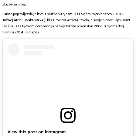
glazbenu ulogu.
Latino pop zvijezda je izvela službenu pjesmu i za Svjetsko prvenstvo 2010. u
Južnoj Africi - Waka Waka (This Time for Africa). Izvela je svoje hitove Hips Don't
Lie i La La La tijekom ceremonija na Svjetskom prvenstvu 2006. u Njemačkoj i
turniru 2014. u Brazilu.
View this post on Instagram