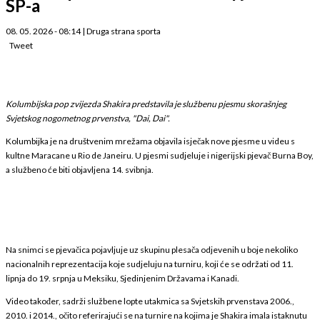
SP-a
08. 05. 2026 - 08:14
|
Druga strana sporta
Tweet
Kolumbijska pop zvijezda Shakira predstavila je službenu pjesmu skorašnjeg
Svjetskog nogometnog prvenstva, "Dai, Dai".
Kolumbijka je na društvenim mrežama objavila isječak nove pjesme u videu s
kultne Maracane u Rio de Janeiru. U pjesmi sudjeluje i nigerijski pjevač Burna Boy,
a službeno će biti objavljena 14. svibnja.
Na snimci se pjevačica pojavljuje uz skupinu plesača odjevenih u boje nekoliko
nacionalnih reprezentacija koje sudjeluju na turniru, koji će se održati od 11.
lipnja do 19. srpnja u Meksiku, Sjedinjenim Državama i Kanadi.
Video također, sadrži službene lopte utakmica sa Svjetskih prvenstava 2006.,
2010. i 2014., očito referirajući se na turnire na kojima je Shakira imala istaknutu