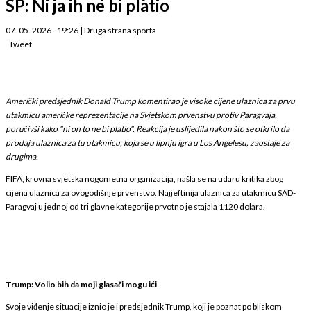
SP: Ni ja ih ne bi platio
07. 05. 2026 - 19:26
|
Druga strana sporta
Tweet
Američki predsjednik Donald Trump komentirao je visoke cijene ulaznica za prvu
utakmicu američke reprezentacije na Svjetskom prvenstvu protiv Paragvaja,
poručivši kako "ni on to ne bi platio". Reakcija je uslijedila nakon što se otkrilo da
prodaja ulaznica za tu utakmicu, koja se u lipnju igra u Los Angelesu, zaostaje za
drugima.
FIFA, krovna svjetska nogometna organizacija, našla se na udaru kritika zbog
cijena ulaznica za ovogodišnje prvenstvo. Najjeftinija ulaznica za utakmicu SAD-
Paragvaj u jednoj od tri glavne kategorije prvotno je stajala 1120 dolara.
Trump: Volio bih da moji glasači mogu ići
Svoje viđenje situacije iznio je i predsjednik Trump, koji je poznat po bliskom