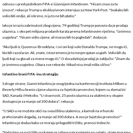
odnosu s predsjednikom FIFA-e Giannijem Infantinom. "Nisam znao za te
iznose", rekao je Trump u ekskluzivnom intervjuu za New York Post. "Svakako bih
volio biti ondje, ali iskreno, ni ja to ne bih platio."
Iako je izrazio zabrinutost zbog cijena, 79-godišnji Trump je ponovio da je prodaja
ulaznica, s oko pet milijuna prodanih karata prema Infantinovim riječima, "iznimno
uspješna". "Nisam vidio cijene, ali morao bih to pogledati", dodao je.
"Ako ljudi iz Queensa i Brooklyna, i svi oni koji vole Donalda Trumpa, ne mogu ići,
bio bih razočaran. Ali, znate, istovremeno je to nevjerojatan uspjeh. Volio bih da
ljudi koji su glasali za mene mogu ići." O dosadašnjoj prodaji je zaključio: "Znam da
je iznimno uspješno. Obara sve rekorde. Nikad nisu imali ništa slično."
Infantino brani FIFA-inu strategiju
S druge strane, Gianni Infantino je ovog tjedna na konferenciji Instituta Milken u
Beverly Hillsu branio cijene ulaznica za Svjetsko prvenstvo, kojem su domaćini
SAD, Kanada i Meksiko. "U stvarnosti, 25 posto ulaznica za utakmice u skupini
dostupno je za manje od 300 dolara", rekao je.
"U SAD-u ne možete otići na sveučilišnu utakmicu, a kamoli na vrhunski
profesionalni događaj, za manje od 300 dolara. A ovo je Svjetsko prvenstvo!"
Infantino je dodao kako se moraju prilagoditi tržištu, prenosi Index.hr.
"Nalazimo se na tržištu na kojem je zabava najrazvijenija na svijetu, stoga moramo