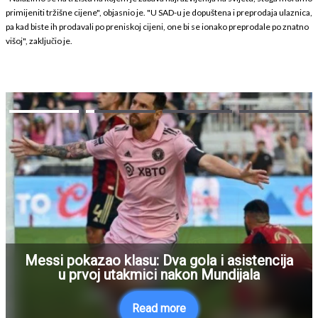
primijeniti tržišne cijene", objasnio je. "U SAD-u je dopuštena i preprodaja ulaznica,
pa kad biste ih prodavali po preniskoj cijeni, one bi se ionako preprodale po znatno
višoj", zaključio je.
Messi pokazao klasu: Dva gola i asistencija
u prvoj utakmici nakon Mundijala
Read more