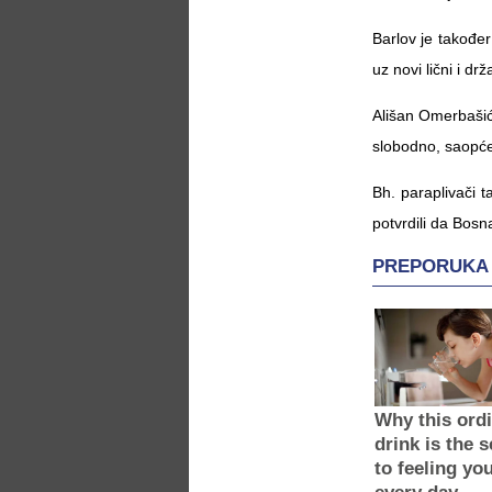
Barlov je također
uz novi lični i dr
Ališan Omerbašić
slobodno, saopće
Bh. paraplivači t
potvrdili da Bosn