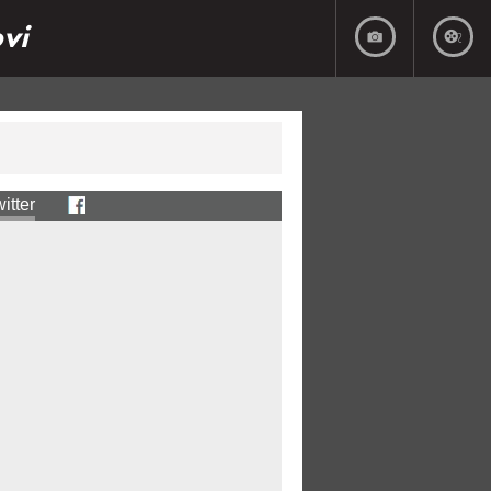
ovi
itter