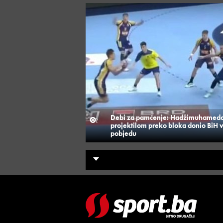
Debi za pamćenje: Hadžimuhamedo
projektilom preko bloka donio BiH 
pobjedu