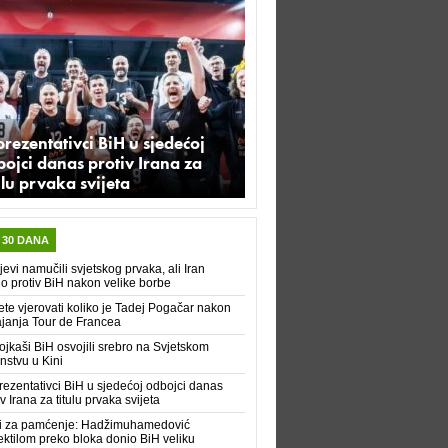
rezentativci BiH u sjedećoj
ojci danas protiv Irana za
ulu prvaka svijeta
 30 DANA
evi namučili svjetskog prvaka, ali Iran
io protiv BiH nakon velike borbe
te vjerovati koliko je Tadej Pogačar nakon
janja Tour de Francea
jkaši BiH osvojili srebro na Svjetskom
nstvu u Kini
ezentativci BiH u sjedećoj odbojci danas
iv Irana za titulu prvaka svijeta
i za pamćenje: Hadžimuhamedović
ektilom preko bloka donio BiH veliku