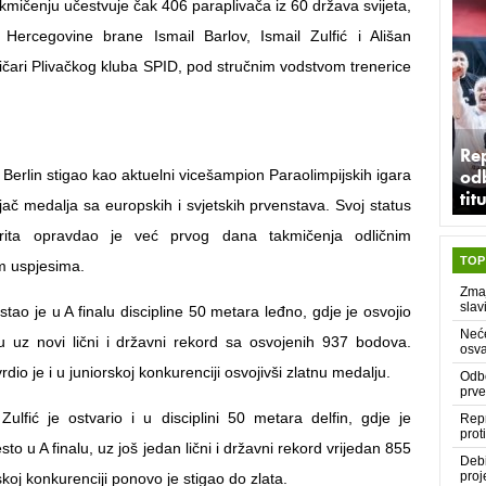
kmičenju učestvuje čak 406 paraplivača iz 60 država svijeta,
Hercegovine brane Ismail Barlov, Ismail Zulfić i Ališan
čari Plivačkog kluba SPID, pod stručnim vodstvom trenerice
Rep
odb
u Berlin stigao kao aktuelni vicešampion Paraolimpijskih igara
tit
jač medalja sa europskih i svjetskih prvenstava. Svoj status
rita opravdao je već prvog dana takmičenja odličnim
TOP
m uspjesima.
Zmaj
slav
istao je u A finalu discipline 50 metara leđno, gdje je osvojio
Neće
 uz novi lični i državni rekord sa osvojenih 937 bodova.
osva
dio je i u juniorskoj konkurenciji osvojivši zlatnu medalju.
Odbo
prve
 Zulfić je ostvario i u disciplini 50 metara delfin, gdje je
Repr
prot
to u A finalu, uz još jedan lični i državni rekord vrijedan 855
Deb
proj
koj konkurenciji ponovo je stigao do zlata.