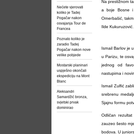
Na prestižnom ta
Nećete vjerovati
a boje Bosne i 
koliko je Tadej
Pogačar nakon
Omerbašić, takmi
osvajanja Tour de
Ilde Kukuruzović.
Francea
Poznato koliko je
zaradio Tadej
Ismail Barlov je 
Pogačar nakon nove
velike pobjede
u Parizu, te osva
jednog od favo
Mostarski planinari
uspješno okončali
nastupima i novi
ekspediciju na Mont
Blanc
Ismail Zulfić zabl
Aleksandri
srebrenu medalju
Samardžić bronza,
svjetski prvak
Sjajnu formu potvr
dominirao
Odličan rezultat
zauzeo šesto mjes
bodova. U juniors