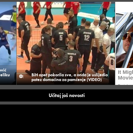
vić
veliku
BiH opet pokorila sve, a onda je uslijedio
potez domaćina za pamćenje (VIDEO)
Učitaj još novosti