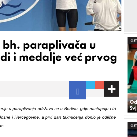
 bh. paraplivača u
OST
rdi i medalje već prvog
Odb
Svj
erije u paraplivanju održava se u Berlinu, gdje nastupaju i tri
Bosne i Hercegovine, a prvi dan takmičenja donio je odlične
im.
OST