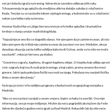
već pri dolasku igrača na trening. Valverde je navodno odbio pružiti ruku
Tchouameniju te ga optužio da medijima otkriva detalje sukoba iz svlačionice
Reala. Tenzije su se nastavile tokom cijelog treninga, a kulminirale su u svlačionici
nakon završetka rada na terenu.
Novinar Radio Marce Látigo Serrano iznio je vrlo teške optužbe i dramatične
tvrdnje o stanju unutar madridskog kluba.
“Najvažnije je ono što se dogodilo danas. Ne vjerujem da je zainteresovan, ali isto
tako vjerujem da ni klub nije zainteresovan da zaustavi sve ovo. Međutim, ako je
današnja situacija zaista toliko ozbiljna kako tvrdi Ochoa, onda se to više ne može
zaustaviti”, rekao je Serrano, pa dodao:
“Govorimo o igraču, kapitenu, drugom kapitenu ekipe. O čovjeku koji odbija oprost
i mir saigraču koji mu ih nudi prije treninga, a koji zatim, prema onome što meni
govore, čak tri puta pokušava fizički nasrnuti na njega. Pokušava mu nanijeti fizičku
štetu u ovom okruženju.”
Na kraju je iznio i vrlo ozbiljnu prognozu o budućnosti urugvajskog veznjaka u
Madridu.
“Ako se ovo nastavi razvijati u ovom smjeru, bojim se kako će završiti. Ovo nije
informacija, ovo je moje mišljenje. Mislim da neću pogriješiti ako kažem da Fede
Valverde sljedeće godine neće igrati za Real Madrid. Rekao bih čak da više neće