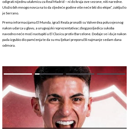
odigrati nijednu utakmicu za Real Madrid – ni do kraja ove sezone, niti naredne.
Uložio bih mnogo novca na to da sljedeće godine više neće biti dio ekipe”, zaključio
je Serrano.
Prema informacijama El Munda, igrači Reala pronašli su Valverdea polusvjesnog
nakon udarca u glavu, a urugvajski reprezentativac zbog posljedica sukoba
navodno neće moći nastupiti u El Clasicu protiv Barcelone. Dodaje se i da je nakon
pada izgubio dio pamćenja te da su mu ljekari preporučili najmanje sedam dana
odmora.