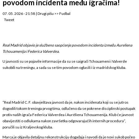
povodom incidenta među igračima!
07. 05. 2026 - 21:58
|
Drugi pišu
>>
Fudbal
Tweet
Real Madrid objavio je službeno saopćenje povodom incidenta između Aureliena
Tchouamenija i Federica Valverdea.
U javnosti su se pojavile informacije da su se saigrači Tchouameni i Valverde
sukobili na treningu, a sada su se tim povodom oglasili i iz madridskog kluba.
“Real Madrid C. F. obavještava javnost da je, nakon incidenata koji su se jutros
dogodili tokom treninga prvog tima, odlučeno da se pokrene disciplinski postupak
protiv naših igrača Federica Valverdea i Auréliena Tchouamenija. Klub će javnost
obavijestiti o odlukama nakon završetka odgovarajućih internih procedura”,
poručili su iz Kraljevskog kluba.
Marca je objavila detaljnu rekonstrukciju događaja i navodi da je novi sukob počeo