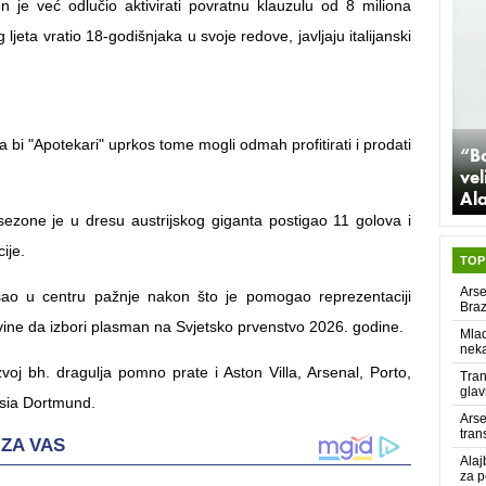
 je već odlučio aktivirati povratnu klauzulu od 8 miliona
ljeta vratio 18-godišnjaka u svoje redove, javljaju italijanski
a bi "Apotekari" uprkos tome mogli odmah profitirati i prodati
“B
vel
Ala
sezone je u dresu austrijskog giganta postigao 11 golova i
cije.
TOP
Arse
o u centru pažnje nakon što je pomogao reprezentaciji
Braz
ine da izbori plasman na Svjetsko prvenstvo 2026. godine.
Mlad
nek
zvoj bh. dragulja pomno prate i Aston Villa, Arsenal, Porto,
Tran
glav
ssia Dortmund.
Arse
tran
Alaj
za p