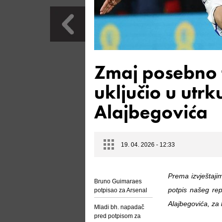
Zmaj posebno t
uključio u utr
Alajbegovića
19. 04. 2026 - 12:33
Prema izvještajim
Bruno Guimaraes
potpis našeg re
potpisao za Arsenal
Alajbegovića, za k
Mladi bh. napadač
pred potpisom za