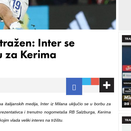
ražen: Inter se
TRA
ku za Kerima
Ml
za
a italijanskih medija, Inter iz Milana uključio se u borbu za
prezentativca i trenutno nogometaša RB Salzburga, Kerima
ojim vlada veliki interes na tržištu.
TRA