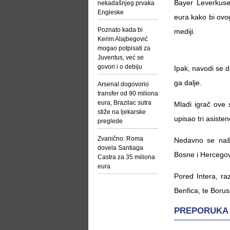
Bayer Leverkusen
nekadašnjeg prvaka
Engleske
eura kako bi ovog 
Poznato kada bi
mediji.
Kerim Alajbegović
mogao potpisati za
Juventus, već se
govori i o debiju
Ipak, navodi se d
ga dalje.
Arsenal dogovorio
transfer od 90 miliona
eura, Brazilac sutra
Mladi igrač ove 
stiže na ljekarske
upisao tri asisten
preglede
Zvanično: Roma
Nedavno se naša
dovela Santiaga
Bosne i Hercegov
Castra za 35 miliona
eura
Pored Intera, ra
Benfica, te Boru