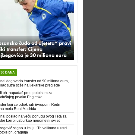
osansko čudo od djeteta” pravi
iki transfer: Cijena
jbegovića je 30 miliona eura
 30 DANA
nal dogovorio transfer od 90 miliona eura,
ilac sutra stiže na ljekarske preglede
i bh. napadač pred potpisom za
adašnjeg prvaka Engleske
sfer koji će odjeknuti Evropom: Rodri
na meta Real Madrida
nal poslao najveću ponudu ovog ljeta za
sfer koji bi uzburkao nogometni svijet
begović stigao u Italiju: Tri velikana u utrci
otpis bh. dragulja