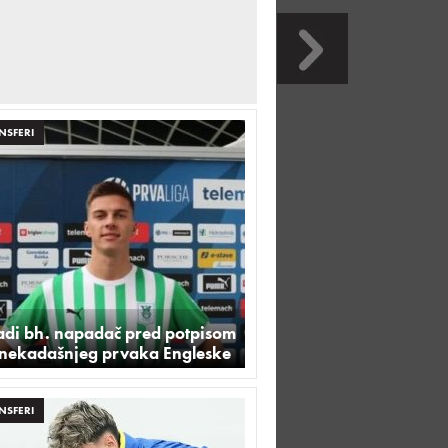
NSFERI
adi bh. napadač pred potpisom
 nekadašnjeg prvaka Engleske
NSFERI