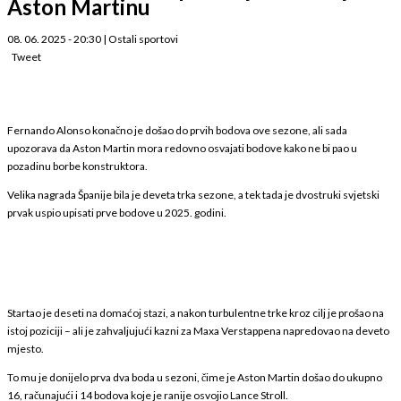
Aston Martinu
08. 06. 2025 - 20:30
|
Ostali sportovi
Tweet
Fernando Alonso konačno je došao do prvih bodova ove sezone, ali sada
upozorava da Aston Martin mora redovno osvajati bodove kako ne bi pao u
pozadinu borbe konstruktora.
Velika nagrada Španije bila je deveta trka sezone, a tek tada je dvostruki svjetski
prvak uspio upisati prve bodove u 2025. godini.
Startao je deseti na domaćoj stazi, a nakon turbulentne trke kroz cilj je prošao na
istoj poziciji – ali je zahvaljujući kazni za Maxa Verstappena napredovao na deveto
mjesto.
To mu je donijelo prva dva boda u sezoni, čime je Aston Martin došao do ukupno
16, računajući i 14 bodova koje je ranije osvojio Lance Stroll.