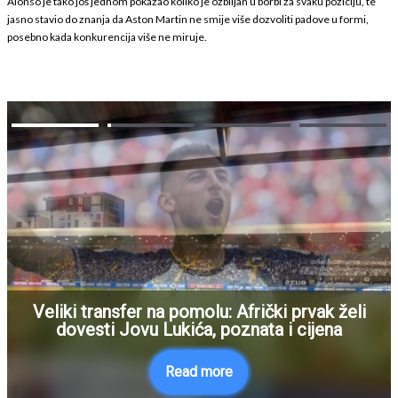
Alonso je tako još jednom pokazao koliko je ozbiljan u borbi za svaku poziciju, te
jasno stavio do znanja da Aston Martin ne smije više dozvoliti padove u formi,
posebno kada konkurencija više ne miruje.
Veliki transfer na pomolu: Afrički prvak želi
dovesti Jovu Lukića, poznata i cijena
Read more