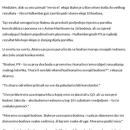
Međutim, dok su oni uzimali "mrvice", ekipa Stake je u Barceloni došla do velikog
rezultata – Nico Hülkenberg je završio peti i donio ekipi 10 bodova.
Taj rezultat omogućio je Stakeu da preskoči posljednje mjesto u poretku
konstruktora i poravna se s Aston Martinom na 16 bodova, ali su ispred
zahvaljujući boljem pojedinačnom plasmanu - Hulkenbergovih P5 je najbolji
rezultat bilo koje ekipe iz donjeg dijela poretka.
U osvrtu na sve to, Alonso je jasno poručio da se bodovi moraju osvajati redovno,
ako žele ostati konkurentni.
"Bodovi, P9 – to su prva dva boda u prvenstvu i konačno ćemo izbjeći ona pitanja
svakog četvrtka: 'Hoće li ovo biti vikend kad konačno osvojiš bodove?'", rekao je
Alonso.
"To stvara određeni pritisak na sve da pokušamo biti konstantni."
"Ovo je bila treća uzastopna trka u kojoj smo se plasirali u Q3, ali su ovo prvi
bodovi, tako da – ako budemo redovno u top 10 i subotom i nedjeljom – to će
svakako pomoći."
"Moramo osvajati bodove. Stake je uzeo puno bodova, i sada je obavezno da i mi
donosimo bodove svake sedmice, ili barem svake druge. Moramo podići nivo."