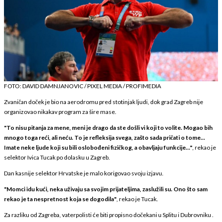
FOTO: DAVID DAMNJANOVIC / PIXEL MEDIA / PROFIMEDIA
Zvaničan doček je bio na aerodromu pred stotinjak ljudi, dok grad Zagreb nije
organizovao nikakav program za šire mase.
"To nisu pitanja za mene, meni je drago da ste došli vi koji to volite. Mogao bih
mnogo toga reći, ali neću. To je refleksija svega, zašto sada pričati o tome...
Imate neke ljude koji su bili oslobođeni fizičkog, a obavljaju funkcije..."
, rekao je
selektor Ivica Tucak po dolasku u Zagreb.
Dan kasnije selektor Hrvatske je malo korigovao svoju izjavu.
"Momci idu kući, neka uživaju sa svojim prijateljima, zaslužili su. Ono što sam
rekao je ta nespretnost koja se dogodila"
, rekao je Tucak.
Za razliku od Zagreba, vaterpolisti će biti propisno dočekani u Splitu i Dubrovniku .