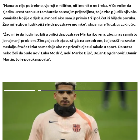
"Nama to nije potrebno, vjerujte mi lično, niti meni to ne treba. Više volim da
sjedim u restoranu uz tamburaše sa svojim prijateljima, to je zbog ljudi koji vole.
Zamislite koji je odjek u javnosti ako sam ja primio tri i pol, četiri hiljade poruka.
Žao mi je zbog ljudi koji žele da pozdrave momke"
, objasnio je Tucak pa zaključio:
"Žao mi je da ljudi nisu bili u prilici da pozdrave Marka i Lorena, zbog nas samih to
je najmanji problem. Zbog djece koja su stigla na aerodrom, to je suština svake
medalje. Šta će ti zlatna medalja ako ne privuče djecu i mlade u sport. Da sutra
neko želi da bude novi Luka Modrić, neki Marko Bijač, Bojan Bogdanović, Damir
Martin, to je poruka sporta".