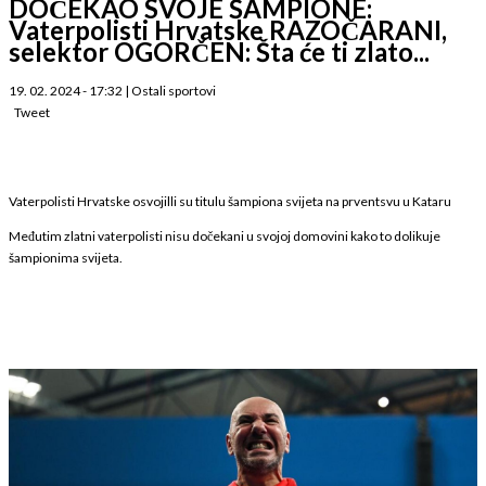
DOČEKAO SVOJE ŠAMPIONE:
Vaterpolisti Hrvatske RAZOČARANI,
selektor OGORČEN: Šta će ti zlato...
19. 02. 2024 - 17:32
|
Ostali sportovi
Tweet
Vaterpolisti Hrvatske osvojilli su titulu šampiona svijeta na prventsvu u Kataru
Međutim zlatni vaterpolisti nisu dočekani u svojoj domovini kako to dolikuje
šampionima svijeta.