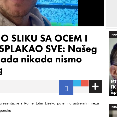
O SLIKU SA OCEM I
FUD
SPLAKAO SVE: Našeg
sada nikada nismo
g
IS
FK
is
prezentacije i Rome Edin Džeko putem društvenih mreža
FUD
 poruku