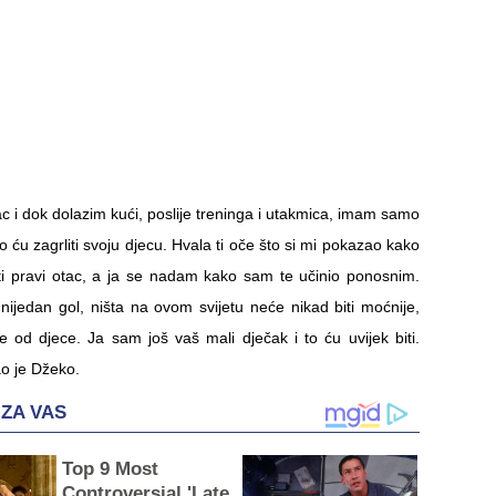
c i dok dolazim kući, poslije treninga i utakmica, imam samo
 ću zagrliti svoju djecu. Hvala ti oče što si mi pokazao kako
i pravi otac, a ja se nadam kako sam te učinio ponosnim.
 nijedan gol, ništa na ovom svijetu neće nikad biti moćnije,
ije od djece. Ja sam još vaš mali dječak i to ću uvijek biti.
ao je Džeko.