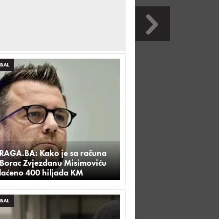
BAL
TRAGA.BA: Kako je sa računa
 Borac Zvjezdanu Misimoviću
plaćeno 400 hiljada KM
BAL