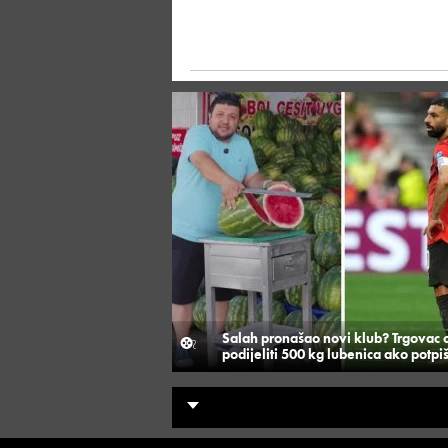
Salah pronašao novi klub? Trgovac
podijeliti 500 kg lubenica ako potpi