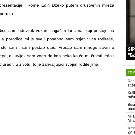
prezentacije i Rome Edin Džeko putem društvenih mreža
 poruku.
icu sam oduvijek vezan, najjačim lancima, koji postoje na
ja porodica mi je sve i posebno sam osjetljiv na roditelje,
 što sam i sam postao otac. Prošao sam mnoge stvari u
SIP
"B
lijepe, ali uvijek sam znao da ima neko ko će mi čuvati leđa i
uraditi u životu, to je zahvaljujući svojim roditeljima.
TOP
Real
stiž
Koli
raču
Beši
pred
Mila
Mila
Izra
Zvij