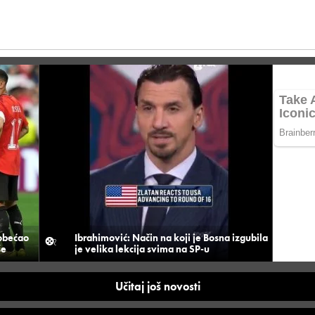
 obećao
Ibrahimović: Način na koji je Bosna izgubila
še
je velika lekcija svima na SP-u
Učitaj još novosti