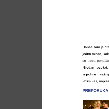
Danas sam ja ota
jednu misao, kako
se treba ponašat
Nijedan rezultat,
vrijednije i važn
Volim vas, napis