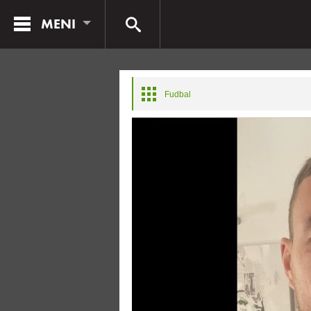
MENI
Fudbal