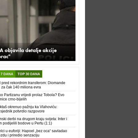
A objavila detalje akcije
orac"
 7 DANA
TOP 30 DANA
 pred rekordnim transferom: Diomande
e za čak 140 miliona evra
ko Partizanu vrijedi prolaz Tobola? Evo
nice crno-bijelih
ktaš okrenuo pažnju ka Vlahoviću:
sjednik potvrdio razgovore
nski derbi na drugom kraju svijeta: Inter i
n podijelili bodove u Pertu (1:1)
elci u euforiji: Hapoel „bez oca“ savladao
ezdu i priredio senzaciju