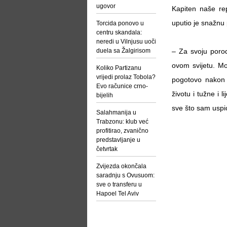
ugovor
Kapiten naše re
uputio je snažnu
Torcida ponovo u
centru skandala:
neredi u Vilnjusu uoči
duela sa Žalgirisom
– Za svoju porod
ovom svijetu. Mo
Koliko Partizanu
vrijedi prolaz Tobola?
pogotovo nakon
Evo računice crno-
životu i tužne i 
bijelih
sve što sam uspio 
Salahmanija u
Trabzonu: klub već
profitirao, zvanično
predstavljanje u
četvrtak
Zvijezda okončala
saradnju s Ovusuom:
sve o transferu u
Hapoel Tel Aviv