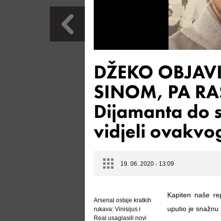
DŽEKO OBJAVI
SINOM, PA RA
Dijamanta do 
vidjeli ovakvo
19. 06. 2020 - 13:09
Kapiten naše re
Arsenal ostaje kratkih
uputio je snažnu
rukava: Vinisijus i
Real usaglasili novi