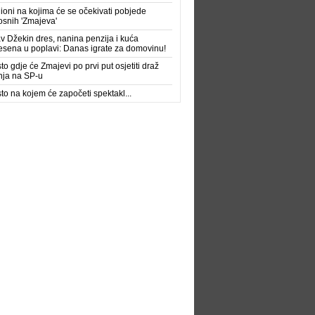
ioni na kojima će se očekivati pobjede
snih 'Zmajeva'
av Džekin dres, nanina penzija i kuća
sena u poplavi: Danas igrate za domovinu!
to gdje će Zmajevi po prvi put osjetiti draž
nja na SP-u
to na kojem će započeti spektakl...