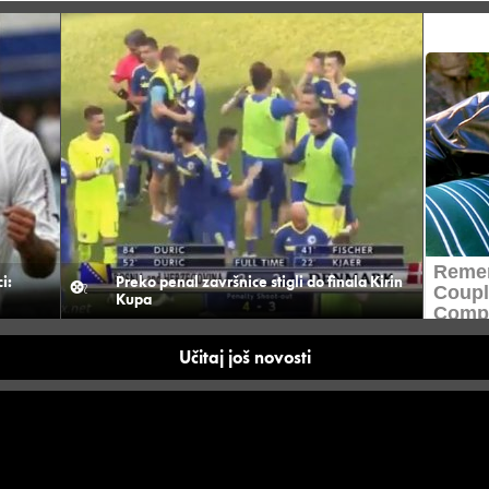
i:
Preko penal završnice stigli do finala Kirin
Kupa
Učitaj još novosti