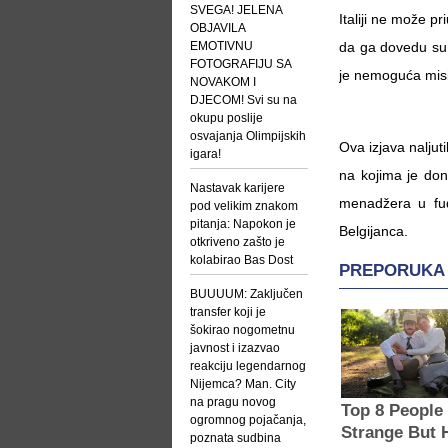
SVEGA! JELENA
Italiji ne može pr
OBJAVILA
EMOTIVNU
da ga dovedu su 
FOTOGRAFIJU SA
je nemoguća misi
NOVAKOM I
DJECOM! Svi su na
okupu poslije
osvajanja Olimpijskih
Ova izjava naljuti
igara!
na kojima je don
Nastavak karijere
menadžera u fud
pod velikim znakom
pitanja: Napokon je
Belgijanca.
otkriveno zašto je
kolabirao Bas Dost
BUUUUM: Zaključen
transfer koji je
šokirao nogometnu
javnost i izazvao
reakciju legendarnog
Nijemca? Man. City
na pragu novog
ogromnog pojačanja,
poznata sudbina