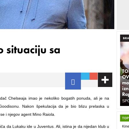
BRA
 situaciju sa
TO
OV
moz
iz
Rap
dač Chelseaja imao je nekoliko bogatih ponuda, ali je na
SPO
Goodisonu. Nakon špekulacija da je bio blizu prelaska u
 se i njegov agent Mino Raiola.
TOP
iča da Lukaku ide u Juventus. Ali, istina je da nijedan klub u
Kine