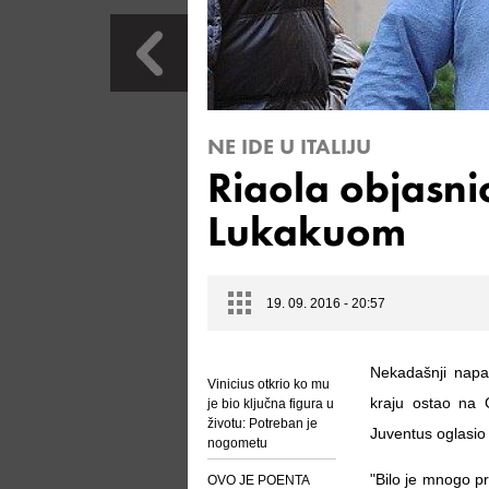
NE IDE U ITALIJU
Riaola objasnio
Lukakuom
19. 09. 2016 - 20:57
Nekadašnji napa
Vinicius otkrio ko mu
kraju ostao na 
je bio ključna figura u
životu: Potreban je
Juventus oglasio
nogometu
"Bilo je mnogo pr
OVO JE POENTA