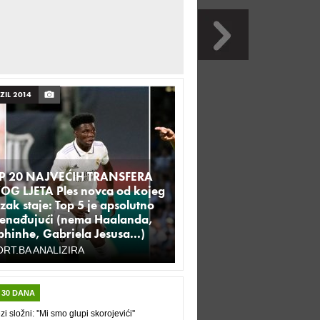
ZIL 2014
P 20 NAJVEĆIH TRANSFERA
OG LJETA Ples novca od kojeg
ak staje: Top 5 je apsolutno
nenađujući (nema Haalanda,
hinhe, Gabriela Jesusa...)
RT.BA ANALIZIRA
 30 DANA
zi složni: ''Mi smo glupi skorojevići''