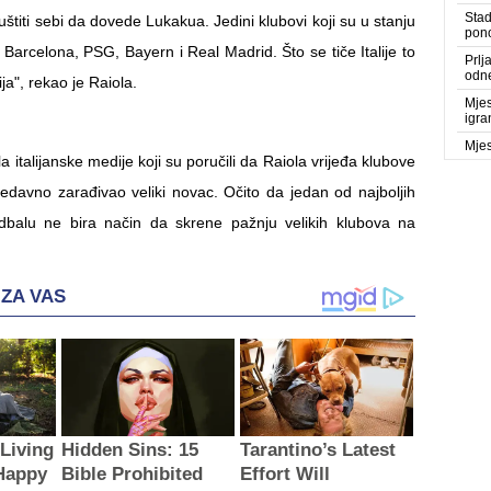
Stad
iuštiti sebi da dovede Lukakua. Jedini klubovi koji su u stanju
pono
Barcelona, PSG, Bayern i Real Madrid. Što se tiče Italije to
Prlj
odne
ja", rekao je Raiola.
Mjes
igra
Mjes
la italijanske medije koji su poručili da Raiola vrijeđa klubove
edavno zarađivao veliki novac. Očito da jedan od najboljih
balu ne bira način da skrene pažnju velikih klubova na