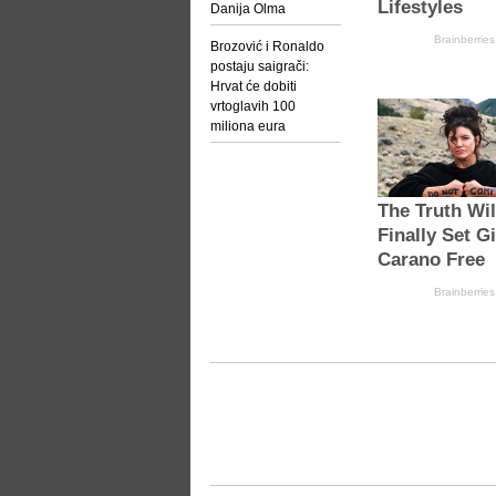
Danija Olma
Brozović i Ronaldo
postaju saigrači:
Hrvat će dobiti
vrtoglavih 100
miliona eura