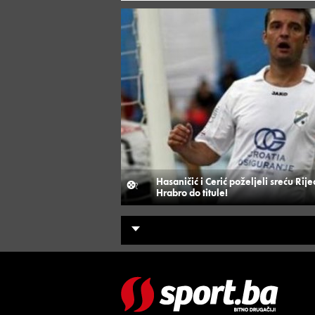
Hasaničić i Cerić poželjeli sreću Rijec
Hrabro do titule!