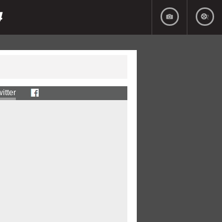
4
itter