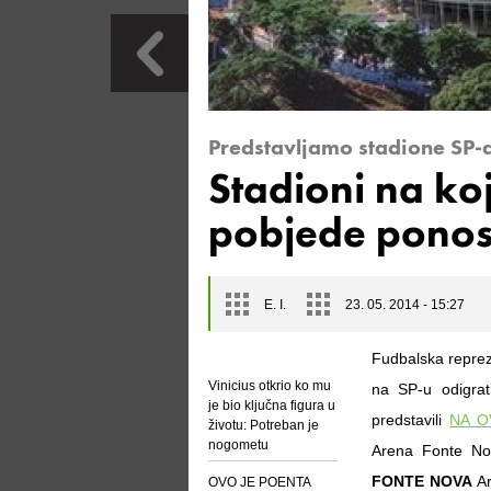
Predstavljamo stadione SP-a
Stadioni na koj
pobjede ponos
E. I.
23. 05. 2014 - 15:27
Fudbalska reprez
Vinicius otkrio ko mu
na SP-u odigra
je bio ključna figura u
predstavili
NA 
životu: Potreban je
nogometu
Arena Fonte No
FONTE NOVA
Ar
OVO JE POENTA