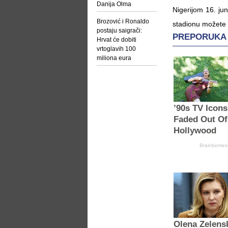
Danija Olma
Nigerijom 16. ju
Brozović i Ronaldo
stadionu možete p
postaju saigrači:
Hrvat će dobiti
vrtoglavih 100
miliona eura