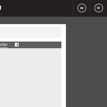
4
itter