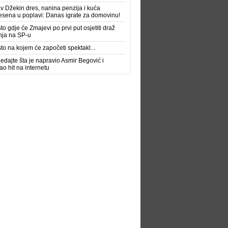
av Džekin dres, nanina penzija i kuća
sena u poplavi: Danas igrate za domovinu!
to gdje će Zmajevi po prvi put osjetiti draž
nja na SP-u
to na kojem će započeti spektakl...
edajte šta je napravio Asmir Begović i
ao hit na internetu