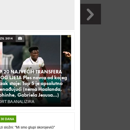
ZIL 2014
P 20 NAJVEĆIH TRANSFERA
OG LJETA Ples novca od kojeg
ak staje: Top 5 je apsolutno
nenađujući (nema Haalanda,
hinhe, Gabriela Jesusa...)
RT.BA ANALIZIRA
 30 DANA
zi složni: ''Mi smo glupi skorojevići''