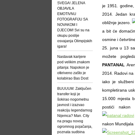
SVEGA! JELENA
je 1951. godine,
OBJAVILA
EMOTIVNU
2014. Jedan kra
FOTOGRAFIJU SA
obližnje jezero.
NOVAKOM I
DJECOM! Svi su na
a bit će domaćin
okupu poslije
osmine i četvrtin
osvajanja Olimpijskih
igara!
25. juna u 13 sa
možete pogleda
Nastavak karijere
pod velikim znakom
PANTANAL
Aren
pitanja: Napokon je
otkriveno zašto je
2014. Radovi na 
kolabirao Bas Dost
iako je služben
BUUUUM: Zaključen
kompletirana usk
transfer koji je
15.000 mjesta bi
šokirao nogometnu
javnost i izazvao
postići nakon 
reakciju legendarnog
Nijemca? Man. City
na pragu novog
nakon Mundijala l
ogromnog pojačanja,
poznata sudbina