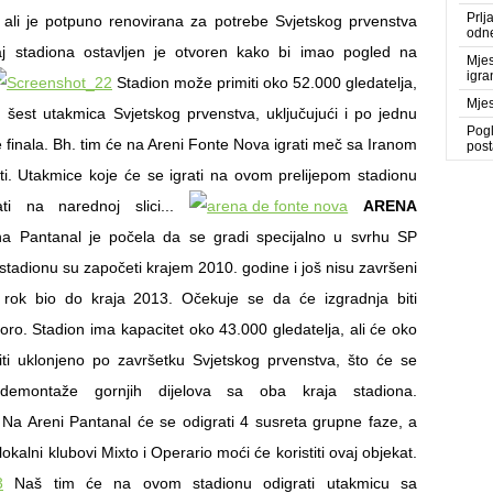
Prlj
 ali je potpuno renovirana za potrebe Svjetskog prvenstva
odne
j stadiona ostavljen je otvoren kako bi imao pogled na
Mjes
igra
Stadion može primiti oko 52.000 gledatelja,
Mjes
 šest utakmica Svjetskog prvenstva, uključujući i po jednu
Pogl
e finala. Bh. tim će na Areni Fonte Nova igrati meč sa Iranom
post
ti. Utakmice koje će se igrati na ovom prelijepom stadionu
ti na narednoj slici...
ARENA
a Pantanal je počela da se gradi specijalno u svrhu SP
stadionu su započeti krajem 2010. godine i još nisu završeni
i rok bio do kraja 2013. Očekuje se da će izgradnja biti
oro. Stadion ima kapacitet oko 43.000 gledatelja, ali će oko
ti uklonjeno po završetku Svjetskog prvenstva, što će se
demontaže gornjih dijelova sa oba kraja stadiona.
Na Areni Pantanal će se odigrati 4 susreta grupne faze, a
okalni klubovi Mixto i Operario moći će koristiti ovaj objekat.
Naš tim će na ovom stadionu odigrati utakmicu sa