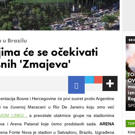
 u Brazilu
BRA
ima će se očekivati
nih 'Zmajeva'
TO
OV
moz
iz
Rap
entacija Bosne i Hercegovine će prvi susret protiv Argentine
SPO
ti na čuvenoj Maracani u Rio De Janeiru koju smo već
OVOM LINKU
, a preostale utakmice grupe na stadionima
va i Arena Patanal koje ćemo predstaviti sada.
ARENA
TOP
ena Fonte Nova je stadion u Salvadoru, Brazilu. Izgrađena
Kine