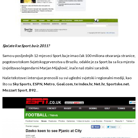
Sjećate li se Sport.ba iz 2011?
Samo u posljednjih 12 mjeseci Sport.ba je imao čak 100 miliona otvaranja stranice,
pogotovo tokom Svjetskog prvenstva u Brazilu, odakle je za Sport.ba sa lica mjesta
izvještavao legendarni Marjan Mijajlović, inače naš stalni saradnik.
Naše tekstove i intervjue prenosili su svi ugledni svjetski i regionalni mediji, kao
što su
Sky Sports
,
ESPN
,
Metro
,
Goal.com
, te Index.hr,
Net.hr
,
Sportske.net
.
Mozzart Sport, B92
...