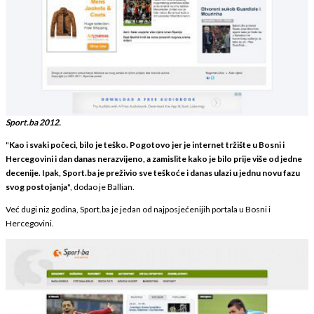
Sport.ba 2012.
"
Kao i svaki počeci, bilo je teško. Pogotovo jer je internet tržište u Bosni i
Hercegovini i dan danas nerazvijeno, a zamislite kako je bilo prije više od jedne
decenije. Ipak, Sport.ba je preživio sve teškoće i danas ulazi u jednu novu fazu
svog postojanja
", dodao je Ballian.
Već dugi niz godina, Sport.ba je jedan od najposjećenijih portala u Bosni i
Hercegovini.