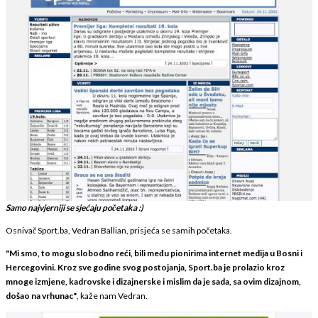
Samo najvjerniji se sjećaju početaka :)
Osnivač Sport.ba, Vedran Ballian, prisjeća se samih početaka.
"Mi smo, to mogu slobodno reći, bili među pionirima internet medija u Bosni i
Hercegovini. Kroz sve godine svog postojanja, Sport.ba je prolazio kroz
mnoge izmjene, kadrovske i dizajnerske i mislim da je sada, sa ovim dizajnom,
došao na vrhunac"
, kaže nam Vedran.