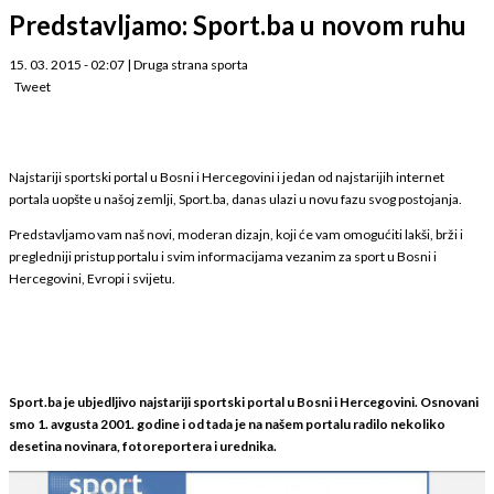
Predstavljamo: Sport.ba u novom ruhu
15. 03. 2015 - 02:07
|
Druga strana sporta
Tweet
Najstariji sportski portal u Bosni i Hercegovini i jedan od najstarijih internet
portala uopšte u našoj zemlji, Sport.ba, danas ulazi u novu fazu svog postojanja.
Predstavljamo vam naš novi, moderan dizajn, koji će vam omogućiti lakši, brži i
pregledniji pristup portalu i svim informacijama vezanim za sport u Bosni i
Hercegovini, Evropi i svijetu.
Sport.ba je ubjedljivo najstariji sportski portal u Bosni i Hercegovini. Osnovani
smo 1. avgusta 2001. godine i od tada je na našem portalu radilo nekoliko
desetina novinara, fotoreportera i urednika.