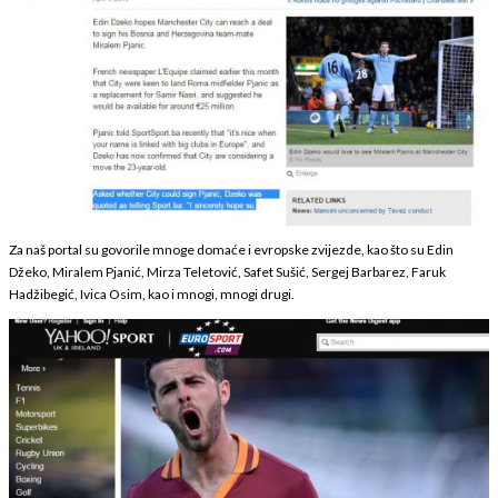
Za naš portal su govorile mnoge domaće i evropske zvijezde, kao što su Edin
Džeko, Miralem Pjanić, Mirza Teletović, Safet Sušić, Sergej Barbarez, Faruk
Hadžibegić, Ivica Osim, kao i mnogi, mnogi drugi.