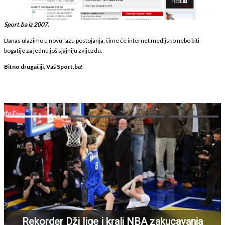
Sport.ba iz 2007.
Danas ulazimo u novu fazu postojanja, čime će internet medijsko nebo biti
bogatije za jednu još sjajniju zvijezdu.
Bitno drugačiji, Vaš Sport.ba!
Rekorder Dži lige i kralj NBA zakucavanja