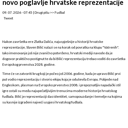
novo poglavlje hrvatske reprezentacije
09. 07. 2026 - 07:45
|
Drugi pišu
>>
Fudbal
Tweet
Nakon završetka ere Zlatka Dalića, najuspješnije u historiji hrvatske
reprezentacije, Slaven Bilić nalazi se na korak od povratka na klupu "Vatrenih".
Iako imenovanje još nije zvanično potvrđeno, hrvatski mediji navode da je
dogovor praktično postignut te da bi Bilić reprezentaciju trebao voditi do završetka
Evropskog prvenstva 2028. godine.
Time će se zatvoriti krug koji je počeo još 2006. godine, kada je upravo Bilić prvi
put vodio reprezentaciju i stvorio ekipu koja je oduševila Evropu. Pobjede nad
Engleskom, plasman na Evropsko prvenstvo 2008. i prepoznatljiv napadački stil
igre ostali su među najupečatljivijim trenucima moderne historije hrvatskog
fudbala. Bilić je reprezentaciji dao identitet, samopouzdanje i temelje na kojima
su kasnije izgrađeni najveći uspjesi hrvatskog fudbala.