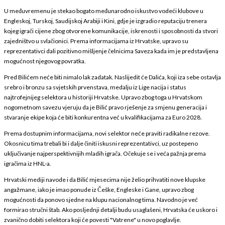
U međuvremenu je stekao bogato međunarodno iskustvo vodeći klubove u
Engleskoj, Turskoj, Saudijskoj Arabiji i Kini, gdje je izgradio reputaciju trenera
kojeg igrači cijene zbog otvorene komunikacije, iskrenosti i sposobnosti da stvori
zajedništvo u svlačionici. Prema informacijama iz Hrvatske, upravo su
reprezentativci dali pozitivno mišljenje čelnicima Saveza kada im je predstavljena
mogućnost njegovog povratka.
Pred Bilićem neće biti nimalo lak zadatak. Naslijedit će Dalića, koji iza sebe ostavlja
srebro i bronzu sa svjetskih prvenstava, medalju iz Lige nacija i status
najtrofejnijeg selektora u historiji Hrvatske. Upravo zbog toga u Hrvatskom
nogometnom savezu vjeruju da je Bilić pravo rješenje za smjenu generacija i
stvaranje ekipe koja će biti konkurentna već u kvalifikacijama za Euro 2028.
Prema dostupnim informacijama, novi selektor neće praviti radikalne rezove.
Okosnicu tima trebali bi i dalje činiti iskusni reprezentativci, uz postepeno
uključivanje najperspektivnijih mladih igrača. Očekuje se i veća pažnja prema
igračima iz HNL-a.
Hrvatski mediji navode i da Bilić mjesecima nije želio prihvatiti nove klupske
angažmane, iako je imao ponude iz Češke, Engleske i Gane, upravo zbog
mogućnosti da ponovo sjedne na klupu nacionalnog tima. Navodno je već
formirao stručni štab. Ako posljednji detalji budu usaglašeni, Hrvatska će uskoro i
zvanično dobiti selektora koji će povesti "Vatrene" u novo poglavlje.