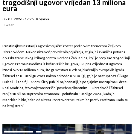
trogodišnji ugovor vrijedan 13 miliona
eura
08. 07. 2026 - 17:25
|
Košarka
Tweet
Panatinajkos nastavlja agresivno jačati roster pod novim trenerom Željkom
Obradovićem. Nakon niza već potvrđenih pojačanja, stigla je i zvanična potvrda
dolaska francuskog krilnog centra Geršona Žabuselea, koji je potpisao trogodišnji
ugovor. Prema navodima iz košarkaških krugova, ukupna vrijednost ugovora
iznosi oko 13 miliona eura, što ga svrstava u vrh najplaćenijih evropskih igrača.
Žabusel se u Euroligu vraća nakon epizode u NBA ligi, gdje je nastupao za Čikago
Bulse i Filadelfiju 76ers. Široj publici najpoznatiji je po sjajnim nastupima u dresu
Real Madrida, što ovaj transfer čini posebno pikantnim — Obradović i Žabusel
ranije su bili na suprotnim stranama u polufinalu Eurolige 2023., kada je
Madriđanin bio jedan od aktera kontroverzne utakmice protiv Partizana. Sada su
na istoj strani.