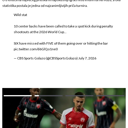
statistika postala je jedna od najzanimljivijih priča turnira.
Wild stat
10 center backs have been called to take a spot kick during penalty
shootouts at the 2026 World Cup...
SIX have missed with FIVE of them going over or hitting the bar
pic.twitter.com/d6GlQo1ne0
— CBS Sports Golazo (@CBSSportsGolazo)
July 7, 2026