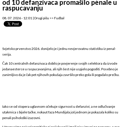
od 10 defanzivaca promašilo penale u
raspucavanju
08. 07. 2026 - 12:01
|
Drugi pišu
>>
Fudbal
Svjetsko prvenstvo 2026. donijelo je i jednu nevjerovatnu statistiku iz penal-
serija.
Čak 10 centralnih defanzivaca dobilo je povjerenje svojih selektora da izvode
jedanaesterce u raspucavanjima, ali njih šest nije uspjelo pogoditi. Posebno je
zanimljivo da je čak pet njihovih pokušaja završilo preko gola ili pogađalo prečku.
Iako se od stopera uglavnom očekuje sigurnost u defanzivi, a ne odlučivanje
utakmica s bijele tačke, nokaut faza Mundijala još jednom je pokazala koliko su
penali psihološki izazovni.
U trenucima najvećeg pritiska ni najiskusniji igrači nisu imuni na nervozu, a ova