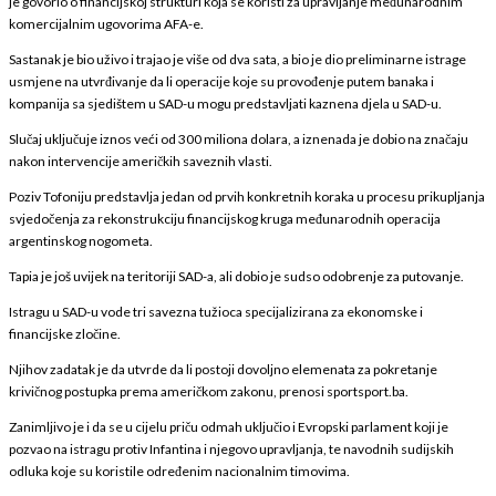
je govorio o financijskoj strukturi koja se koristi za upravljanje međunarodnim
komercijalnim ugovorima AFA-e.
Sastanak je bio uživo i trajao je više od dva sata, a bio je dio preliminarne istrage
usmjene na utvrđivanje da li operacije koje su provođenje putem banaka i
kompanija sa sjedištem u SAD-u mogu predstavljati kaznena djela u SAD-u.
Slučaj uključuje iznos veći od 300 miliona dolara, a iznenada je dobio na značaju
nakon intervencije američkih saveznih vlasti.
Poziv Tofoniju predstavlja jedan od prvih konkretnih koraka u procesu prikupljanja
svjedočenja za rekonstrukciju financijskog kruga međunarodnih operacija
argentinskog nogometa.
Tapia je još uvijek na teritoriji SAD-a, ali dobio je sudso odobrenje za putovanje.
Istragu u SAD-u vode tri savezna tužioca specijalizirana za ekonomske i
financijske zločine.
Njihov zadatak je da utvrde da li postoji dovoljno elemenata za pokretanje
krivičnog postupka prema američkom zakonu, prenosi sportsport.ba.
Zanimljivo je i da se u cijelu priču odmah uključio i Evropski parlament koji je
pozvao na istragu protiv Infantina i njegovo upravljanja, te navodnih sudijskih
odluka koje su koristile određenim nacionalnim timovima.