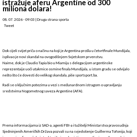
istražuje aferu Argentine od 300
miliona dolara!
08. 07. 2026 - 09:03
|
Druga strana sporta
Tweet
Dok cijeli svijet priča o načinu na koji je Argentina prošla u četvrtfinale Mundijala,
isplivao je novi skandal na ovogodišnjem Svjetskom prvenstvu.
Naime, dok je Claudio Tapia bio u Miamiju s delegacijom argentinske
reprezentaije uoči utakmice osmine finala Mundijala, u istom gradu se odvijalo
nešto što će dovesti do velikog skandala, piše sportsport.ba.
Radi se o ključnim potezima u vezi s međunardnom istragom o upravljanju
sredstvima Nogometnog saveza Argentine (AFA).
Prema informacijama iz SAD-a, agenti FBI-a i tužitelji Ministarstva pravosuđnja
Sjedninjenih Američkih Država pozvali su na svjedošenje Guillerma Tofonija, koji