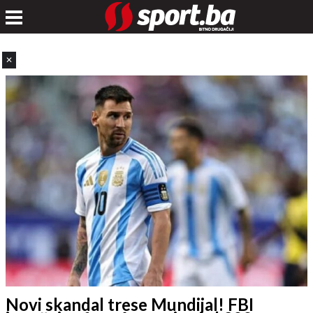
✕
Novi skandal trese Mundijal! FBI