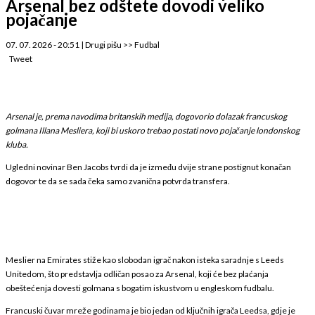
Arsenal bez odštete dovodi veliko
pojačanje
07. 07. 2026 - 20:51
|
Drugi pišu
>>
Fudbal
Tweet
Arsenal je, prema navodima britanskih medija, dogovorio dolazak francuskog
golmana Illana Mesliera, koji bi uskoro trebao postati novo pojačanje londonskog
kluba.
Ugledni novinar Ben Jacobs tvrdi da je između dvije strane postignut konačan
dogovor te da se sada čeka samo zvanična potvrda transfera.
Meslier na Emirates stiže kao slobodan igrač nakon isteka saradnje s Leeds
Unitedom, što predstavlja odličan posao za Arsenal, koji će bez plaćanja
obeštećenja dovesti golmana s bogatim iskustvom u engleskom fudbalu.
Francuski čuvar mreže godinama je bio jedan od ključnih igrača Leedsa, gdje je