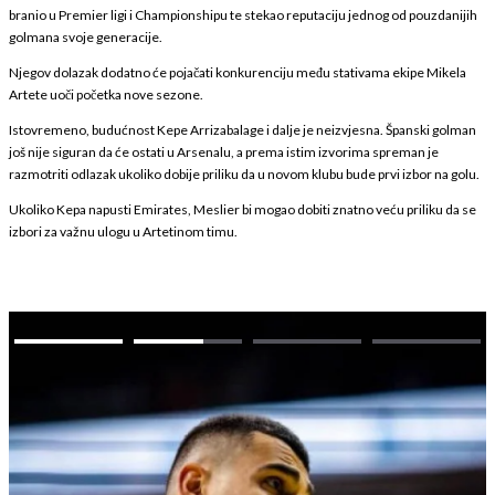
branio u Premier ligi i Championshipu te stekao reputaciju jednog od pouzdanijih
golmana svoje generacije.
Njegov dolazak dodatno će pojačati konkurenciju među stativama ekipe Mikela
Artete uoči početka nove sezone.
Istovremeno, budućnost Kepe Arrizabalage i dalje je neizvjesna. Španski golman
još nije siguran da će ostati u Arsenalu, a prema istim izvorima spreman je
razmotriti odlazak ukoliko dobije priliku da u novom klubu bude prvi izbor na golu.
Ukoliko Kepa napusti Emirates, Meslier bi mogao dobiti znatno veću priliku da se
izbori za važnu ulogu u Artetinom timu.