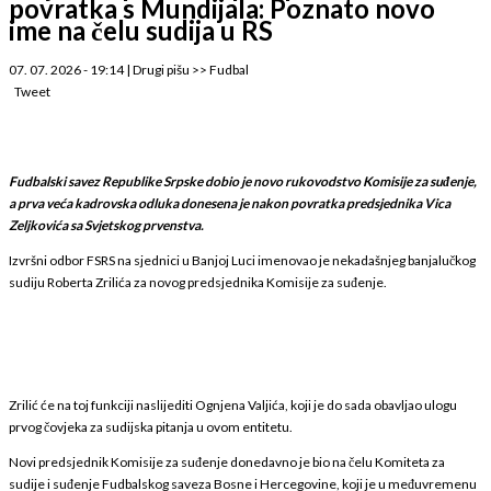
povratka s Mundijala: Poznato novo
ime na čelu sudija u RS
07. 07. 2026 - 19:14
|
Drugi pišu
>>
Fudbal
Tweet
Fudbalski savez Republike Srpske dobio je novo rukovodstvo Komisije za suđenje,
a prva veća kadrovska odluka donesena je nakon povratka predsjednika Vica
Zeljkovića sa Svjetskog prvenstva.
Izvršni odbor FSRS na sjednici u Banjoj Luci imenovao je nekadašnjeg banjalučkog
sudiju Roberta Zrilića za novog predsjednika Komisije za suđenje.
Zrilić će na toj funkciji naslijediti Ognjena Valjića, koji je do sada obavljao ulogu
prvog čovjeka za sudijska pitanja u ovom entitetu.
Novi predsjednik Komisije za suđenje donedavno je bio na čelu Komiteta za
sudije i suđenje Fudbalskog saveza Bosne i Hercegovine, koji je u međuvremenu