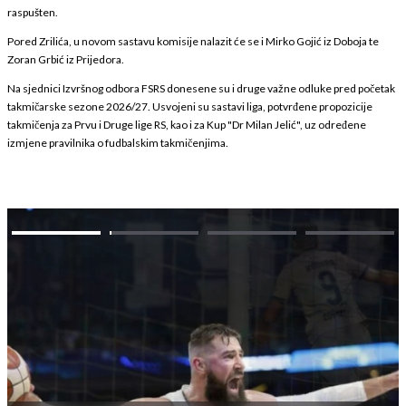
raspušten.
Pored Zrilića, u novom sastavu komisije nalazit će se i Mirko Gojić iz Doboja te
Zoran Grbić iz Prijedora.
Na sjednici Izvršnog odbora FSRS donesene su i druge važne odluke pred početak
takmičarske sezone 2026/27. Usvojeni su sastavi liga, potvrđene propozicije
takmičenja za Prvu i Druge lige RS, kao i za Kup "Dr Milan Jelić", uz određene
izmjene pravilnika o fudbalskim takmičenjima.