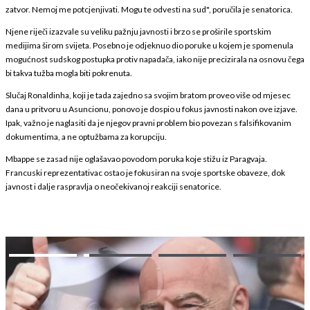
zatvor. Nemoj me potcjenjivati. Mogu te odvesti na sud", poručila je senatorica.
Njene riječi izazvale su veliku pažnju javnosti i brzo se proširile sportskim
medijima širom svijeta. Posebno je odjeknuo dio poruke u kojem je spomenula
mogućnost sudskog postupka protiv napadača, iako nije precizirala na osnovu čega
bi takva tužba mogla biti pokrenuta.
Slučaj Ronaldinha, koji je tada zajedno sa svojim bratom proveo više od mjesec
dana u pritvoru u Asuncionu, ponovo je dospio u fokus javnosti nakon ove izjave.
Ipak, važno je naglasiti da je njegov pravni problem bio povezan s falsifikovanim
dokumentima, a ne optužbama za korupciju.
Mbappe se zasad nije oglašavao povodom poruka koje stižu iz Paragvaja.
Francuski reprezentativac ostao je fokusiran na svoje sportske obaveze, dok
javnost i dalje raspravlja o neočekivanoj reakciji senatorice.