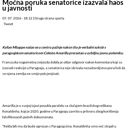
Moćna poruka senatorice izazvala haos
u javnosti
07. 07. 2026 - 18:12
|
Druga strana sporta
Tweet
Kylian Mbappe našao se u centru pažnje nakon što je verbalni sukob s
paragvajskom senatoricom Celeste Amarilla prerastao u ozbiljnu javnu polemiku.
Francuska nogometna zvijezda dobila je oštar odgovor nakon komentara koji su
izazvali reakcije u Paragvaju, a senatorica nije skrivala nezadovoljstvo poručivši da
se njena zemlja ne smije potcjenjivati.
Amarilla je u svojoj izjavi povukla paralelu sa slučajem brazilskog velikana
Ronaldinha, koji je 2020. godine u Paragvaju završio u pritvoru zbog korištenja
falsifikovanih putnih dokumenata.
"Rekla bih mu da bude oprezan s Paragvajcima. Ronaldinha smo već strpali u