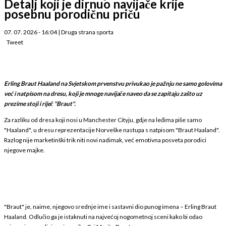
Detalj koji je dirnuo navijače krije
posebnu porodičnu priču
07. 07. 2026 - 16:04
|
Druga strana sporta
Tweet
Erling Braut Haaland na Svjetskom prvenstvu privukao je pažnju ne samo golovima
već i natpisom na dresu, koji je mnoge navijače naveo da se zapitaju zašto uz
prezime stoji i riječ "Braut".
Za razliku od dresa koji nosi u Manchester Cityju, gdje na leđima piše samo
"Haaland", u dresu reprezentacije Norveške nastupa s natpisom "Braut Haaland".
Razlog nije marketinški trik niti novi nadimak, već emotivna posveta porodici
njegove majke.
"Braut" je, naime, njegovo srednje ime i sastavni dio punog imena – Erling Braut
Haaland. Odlučio ga je istaknuti na najvećoj nogometnoj sceni kako bi odao