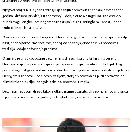
priznanje porodici svoje majke Gri Marite Braut.
Njegova majka bila je jedna od najuspješnijih norveških atletičarki devedesetih
godina i državna prvakinja u sedmoboju, dok je otac Alf-Inge Haaland ostavio
dubok trag u engleskom nogometu nastupajući za Nottingham Forest, Leeds
United i Manchester City.
Ovakva praksa nije neuobičajena u Norveškoj, gdje srednje ime često predstavlja
naslijeđeno porodično prezime jednog od roditelja, čime se čuva porodična
tradicija i odaje poštovanje precima.
Osim što je privukao pažnju detaljem na dresu, Haaland briljira i na terenu.
Norveški napadač predvodio je svoju reprezentaciju do četvrtfinala Svjetskog
prvenstva, postigavši sedam pogodaka. Time se izjednačio na vrhu liste strijelaca s
Harryjem Kaneom i Lionelom Messijem, dok je Norveška na putu do završnice
eliminirala selekcije Senegala, Obale Slonovače i Brazila.
Detalj na njegovom dresu tako je otkrio manje poznatu, ali veoma emotivnu priču
o porodičnim korijenima jednog od najboljih nogometaša današnjice.