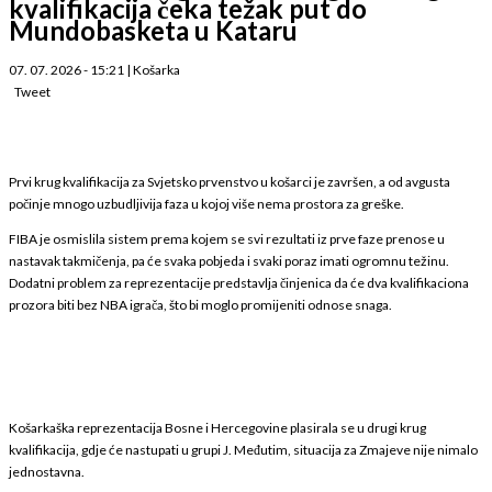
kvalifikacija čeka težak put do
Mundobasketa u Kataru
07. 07. 2026 - 15:21
|
Košarka
Tweet
Prvi krug kvalifikacija za Svjetsko prvenstvo u košarci je završen, a od avgusta
počinje mnogo uzbudljivija faza u kojoj više nema prostora za greške.
FIBA je osmislila sistem prema kojem se svi rezultati iz prve faze prenose u
nastavak takmičenja, pa će svaka pobjeda i svaki poraz imati ogromnu težinu.
Dodatni problem za reprezentacije predstavlja činjenica da će dva kvalifikaciona
prozora biti bez NBA igrača, što bi moglo promijeniti odnose snaga.
Košarkaška reprezentacija Bosne i Hercegovine plasirala se u drugi krug
kvalifikacija, gdje će nastupati u grupi J. Međutim, situacija za Zmajeve nije nimalo
jednostavna.