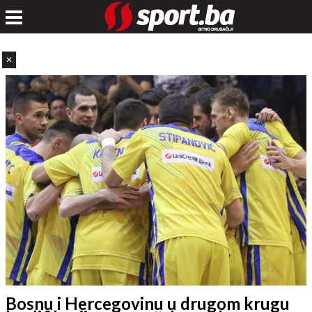
✕
Bosnu i Hercegovinu u drugom krugu