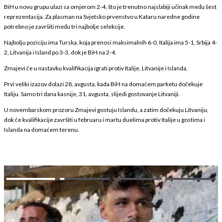
BiH u novu grupu ulazi sa omjerom 2-4, što je trenutno najslabiji učinak među šest
reprezentacija. Za plasman na Svjetsko prvenstvo u Kataru naredne godine
potrebno je završiti među tri najbolje selekcije.
Najbolju poziciju ima Turska, koja prenosi maksimalnih 6-0, Italija ima 5-1, Srbija 4-
2, Litvanija i Island po 3-3, dok je BiH na 2-4.
Zmajevi će u nastavku kvalifikacija igrati protiv Italije, Litvanije i Islanda.
Prvi veliki izazov dolazi 28. avgusta, kada BiH na domaćem parketu dočekuje
Italiju. Samo tri dana kasnije, 31. avgusta, slijedi gostovanje Litvaniji.
U novembarskom prozoru Zmajevi gostuju Islandu, a zatim dočekuju Litvaniju,
dok će kvalifikacije završiti u februaru i martu duelima protiv Italije u gostima i
Islanda na domaćem terenu.