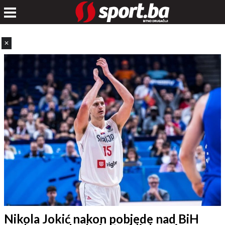
✕
Nikola Jokić nakon pobjede nad BiH