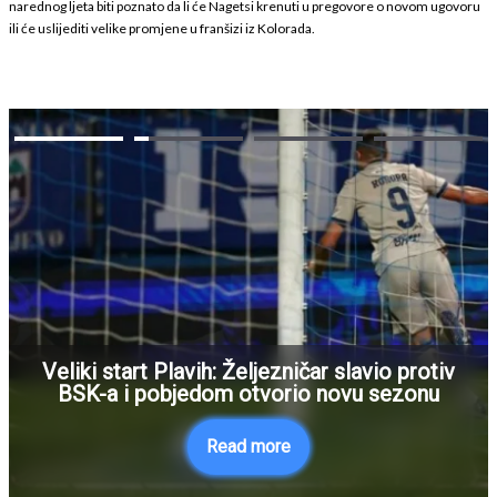
narednog ljeta biti poznato da li će Nagetsi krenuti u pregovore o novom ugovoru
ili će uslijediti velike promjene u franšizi iz Kolorada.
Veliki start Plavih: Željezničar slavio protiv
BSK-a i pobjedom otvorio novu sezonu
Read more