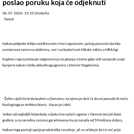
poslao poruku koja će odjeknuti
06. 07. 2026 - 22:13
|
Košarka
Tweet
Nakon pobjede Srbije nad Bosnom i Hercegovinom, pažnja javnosti nije bila
usmjerena samo na utakmicu, već i na budućnost Nikole Jokića u NBA ligi.
Kapiten reprezentacije odgovorio je na pitanje o tome gdje vidi nastavak svoje
karijere nakon isteka aktuelnog ugovora s Denver Nagetsima.
- Želim cijeli život da budem u Denveru, na njima je da li će da mi ponude ili neće.
Razlog toga je striktno biznis - kazao je Jokić.
Jedan od najboljih košarkaša svijeta ima važeći ugovor s Denverom još dvije
godine, a za narednu sezonu garantovana mu je zarada od 59 miliona dolara.
Nakon toga postoji opcija produžetka saradnje, ali se očekuje da će već prije