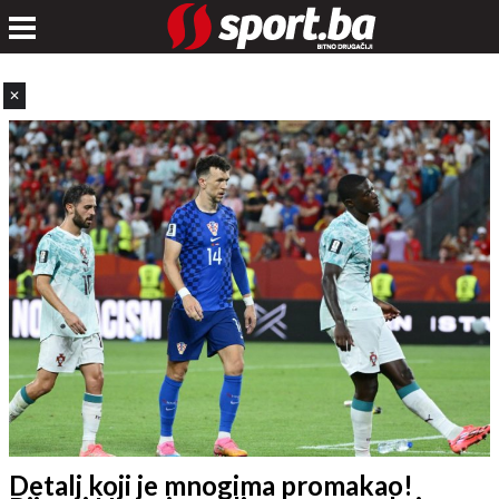
✕
Detalj koji je mnogima promakao!