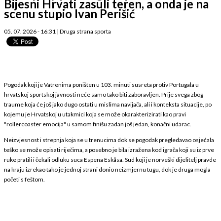
Bijesni Hrvati zasuli teren, a onda je na
scenu stupio Ivan Perišić
05. 07. 2026 - 16:31
|
Druga strana sporta
Pogodak koji je Vatrenima poništen u 103. minuti susreta protiv Portugala u
hrvatskoj sportskoj javnosti neće samo tako biti zaboravljen. Prije svega zbog
traume koja će još jako dugo ostati u mislima navijača, ali i konteksta situacije, po
kojemu je Hrvatskoj u utakmici koja se može okarakterizirati kao pravi
"rollercoaster emocija" u samom finišu zadan još jedan, konačni udarac.
Neizvjesnost i strepnja koja se u trenucima dok se pogodak pregledavao osjećala
teško se može opisati riječima, a posebno je bila izražena kod igrača koji su iz prve
ruke pratili i čekali odluku suca Espena Eskåsa. Sud koji je norveški dijelitelj pravde
na kraju izrekao tako je jednoj strani donio neizmjernu tugu, dok je druga mogla
početi s feštom.