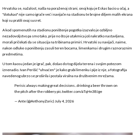
Hrvatska se, nažalost, našla na poraženoj strani, onoj koju je Eskas bacio u očaj, a
"dotukao" nije samo igrače već i navijače na stadionu te brojne diljem malih ekrana
koji su pratili ovaj susret.
A kod spomenutih na stadionu poništenje pogotka izazvalo je ozbiljno
nezadovoljstvo pa smo tako, prije no što je utakmica još nakratko nastavljena,
morali pričekati da se situacija na tribinama primiri. Hrvatski su navijači, naime,
nakon odluke o poništenju zasuli teren bocama, limenkama i drugim raznoraznim
predmetima.
U tom kaosu jedan je igrač, pak, došao do tog dijela terena i svojim potezom
iznenadio. Ivan Perišić "uhvaćen" je kako grabi limenku i pije iz nje, a fotografija
navedenog ubrzo se proširila i postala viralna na društvenim mrežama.
Perisic always making great decisions..drinking a beer thrown on
the pitch after the robbery
pic.twitter.com/aTqHn3BJge
— Ante (@AnthonyZoric)
July 4, 2026