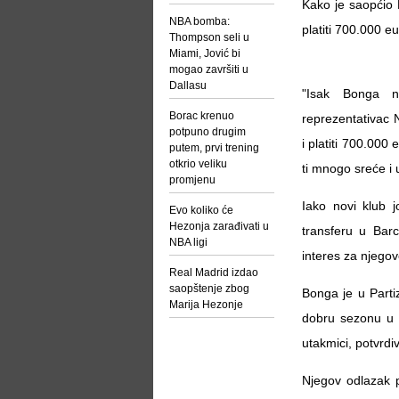
Kako je saopćio P
NBA bomba:
platiti 700.000 eu
Thompson seli u
Miami, Jović bi
mogao završiti u
Dallasu
"Isak Bonga n
Borac krenuo
reprezentativac N
potpuno drugim
i platiti 700.000
putem, prvi trening
otkrio veliku
ti mnogo sreće i 
promjenu
Iako novi klub 
Evo koliko će
Hezonja zarađivati u
transferu u Barc
NBA ligi
interes za njegov
Real Madrid izdao
saopštenje zbog
Bonga je u Parti
Marija Hezonje
dobru sezonu u E
utakmici, potvrdiv
Njegov odlazak p