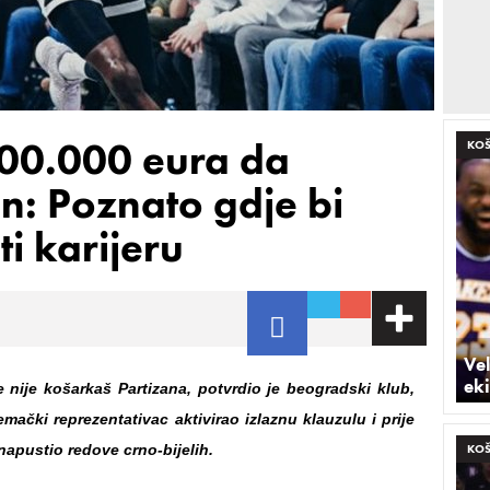
700.000 eura da
KO
an: Poznato gdje bi
i karijeru
Vel
eki
 nije košarkaš Partizana, potvrdio je beogradski klub,
mački reprezentativac aktivirao izlaznu klauzulu i prije
napustio redove crno-bijelih.
KO