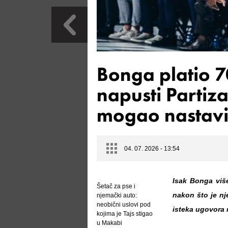
Bonga platio 
napusti Partiz
mogao nastavit
04. 07. 2026 - 13:54
Isak Bonga više
Šetač za pse i
nakon što je nje
njemački auto:
neobični uslovi pod
isteka ugovora 
kojima je Tajs stigao
u Makabi