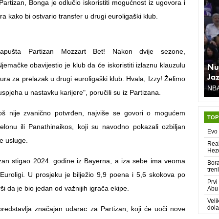
artizan, Bonga je odlučio iskoristiti mogućnost iz ugovora i
ra kako bi ostvario transfer u drugi euroligaški klub.
apušta Partizan Mozzart Bet! Nakon dvije sezone,
jemačke obavijestio je klub da će iskoristiti izlaznu klauzulu
Nu
Ja
 eura za prelazak u drugi euroligaški klub. Hvala, Izzy! Želimo
NB
uspjeha u nastavku karijere", poručili su iz Partizana.
još nije zvanično potvrđen, najviše se govori o mogućem
TOP
elonu ili Panathinaikos, koji su navodno pokazali ozbiljan
Evo 
e usluge.
Real
Hez
zan stigao 2024. godine iz Bayerna, a iza sebe ima veoma
Bora
tren
uroligi. U prosjeku je bilježio 9,9 poena i 5,6 skokova po
Prvi
ši da je bio jedan od važnijih igrača ekipe.
Abu 
Veli
dola
redstavlja značajan udarac za Partizan, koji će uoči nove