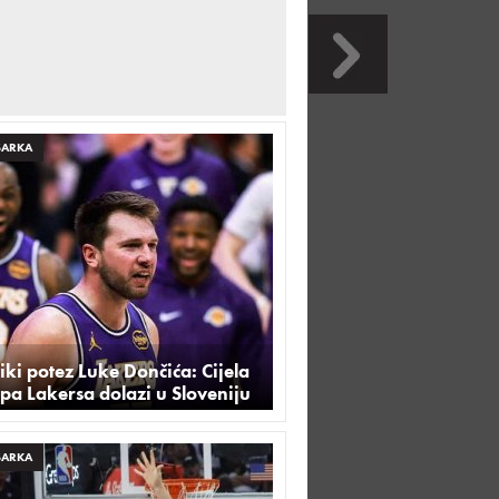
ŠARKA
iki potez Luke Dončića: Cijela
pa Lakersa dolazi u Sloveniju
ŠARKA