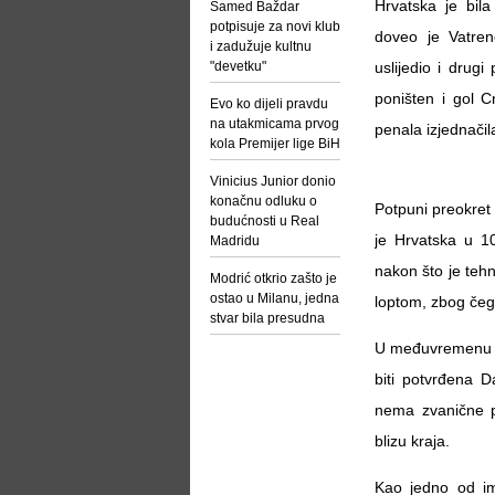
Hrvatska je bila
Samed Baždar
potpisuje za novi klub
doveo je Vatre
i zadužuje kultnu
"devetku"
uslijedio i drug
poništen i gol C
Evo ko dijeli pravdu
na utakmicama prvog
penala izjednačil
kola Premijer lige BiH
Vinicius Junior donio
konačnu odluku o
Potpuni preokret
budućnosti u Real
je Hrvatska u 10
Madridu
nakon što je tehn
Modrić otkrio zašto je
ostao u Milanu, jedna
loptom, zbog čeg
stvar bila presudna
U međuvremenu su
biti potvrđena D
nema zvanične po
blizu kraja.
Kao jedno od im