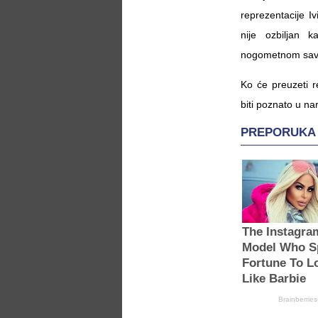
reprezentacije I
nije ozbiljan 
nogometnom savez
Ko će preuzeti r
biti poznato u n