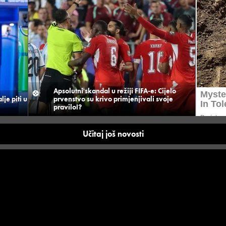
Apsolutni skandal u režiji FIFA-e: Cijelo
je piti u
prvenstvo su krivo primjenjivali svoje
pravilo!?
Učitaj još novosti