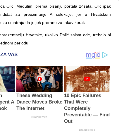
vica Olić. Međutim, prema pisanju portala 24sata, Olić ipak
kandidat za preuzimanje A selekcije, jer u Hrvatskom
u smatraju da je još prerano za takav korak.
eprezentaciju Hrvatske, ukoliko Dalić zaista ode, trebalo bi
arednom periodu.