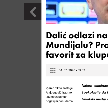
Dalić odlazi n
Mundijalu? Proc
favorit za klu
04. 07. 2026 - 09:52
Nakon eliminac
Pjanić otkrio zašto je
špekulacije da 
Alajbegović izabrao
Juventus uprkos
hrvatski mediji
bogatijim ponudama