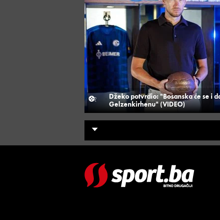
Džeko potvrdio: "Bosanska će se i dal
Gelzenkirhenu" (VIDEO)