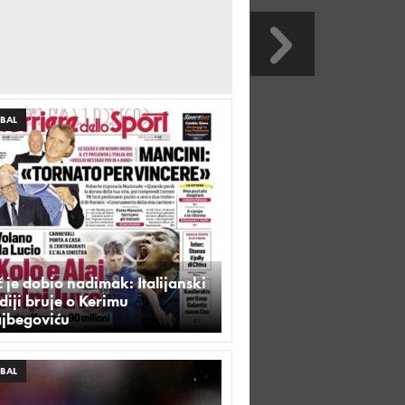
BAL
 je dobio nadimak: Italijanski
iji bruje o Kerimu
ajbegoviću
BAL