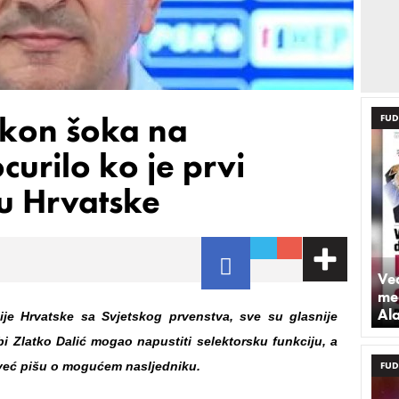
akon šoka na
FUD
urilo ko je prvi
pu Hrvatske
Već
med
Al
ije Hrvatske sa Svjetskog prvenstva, sve su glasnije
bi Zlatko Dalić mogao napustiti selektorsku funkciju, a
 već pišu o mogućem nasljedniku.
FUD