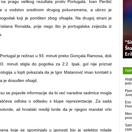
 na pragu velikog rezultata protiv Portugala. Ivan Perišić
ne u vodstvo sredinom drugog poluvremena, a ubrzo je
i pogodak koji je poništen zbog ofsajda. Na drugoj strani je
ristiana Ronalda, prije nego što je portugalska zvijezda iz
a.
"Si
Šta
Er
 Portugal je režirao u 93. minuti preko Gonçala Ramosa, dok
3. minuti stigla do pogotka za 2:2. Ipak, gol nije priznat
TOP
ologija u lopti pokazala da je Igor Matanović imao kontakt s
Alaj
a je dosuđen ofsajd.
jedv
Pjan
 se pojavile informacije da bi već naredne sedmice mogla
Juve
alićeva odluka o odlasku s klupe reprezentacije. Za sada
Evo 
Prem
tvrde, ali hrvatski mediji tvrde da je njegov mandat vrlo
Mess
prvo
Same
zadu
ena koje se spominjalo u javnosti bio je selektor mlade