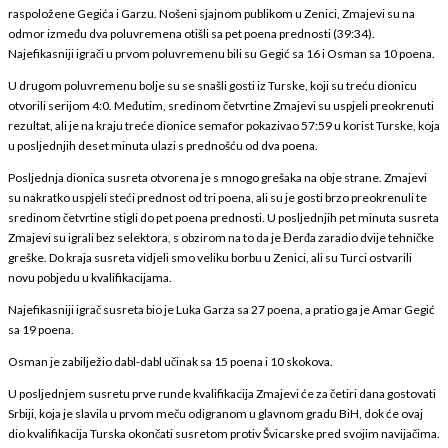
raspoložene Gegića i Garzu. Nošeni sjajnom publikom u Zenici, Zmajevi su na
odmor između dva poluvremena otišli sa pet poena prednosti (39:34).
Najefikasniji igrači u prvom poluvremenu bili su Gegić sa 16 i Osman sa 10 poena.
U drugom poluvremenu bolje su se snašli gosti iz Turske, koji su treću dionicu
otvorili serijom 4:0. Međutim, sredinom četvrtine Zmajevi su uspjeli preokrenuti
rezultat, ali je na kraju treće dionice semafor pokazivao 57:59 u korist Turske, koja
u posljednjih deset minuta ulazi s prednošću od dva poena.
Posljednja dionica susreta otvorena je s mnogo grešaka na obje strane. Zmajevi
su nakratko uspjeli steći prednost od tri poena, ali su je gosti brzo preokrenuli te
sredinom četvrtine stigli do pet poena prednosti. U posljednjih pet minuta susreta
Zmajevi su igrali bez selektora, s obzirom na to da je Đerđa zaradio dvije tehničke
greške. Do kraja susreta vidjeli smo veliku borbu u Zenici, ali su Turci ostvarili
novu pobjedu u kvalifikacijama.
Najefikasniji igrač susreta bio je Luka Garza sa 27 poena, a pratio ga je Amar Gegić
sa 19 poena.
Osman je zabilježio dabl-dabl učinak sa 15 poena i 10 skokova.
U posljednjem susretu prve runde kvalifikacija Zmajevi će za četiri dana gostovati
Srbiji, koja je slavila u prvom meču odigranom u glavnom gradu BiH, dok će ovaj
dio kvalifikacija Turska okončati susretom protiv Švicarske pred svojim navijačima.