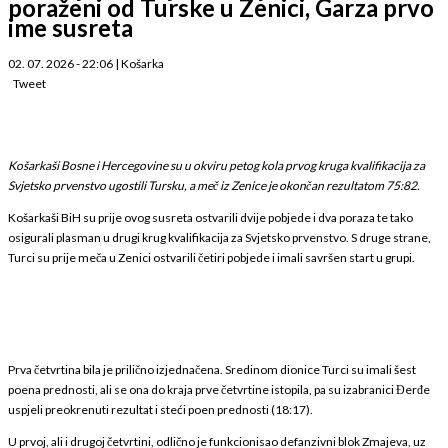
poraženi od Turske u Zenici, Garza prvo
ime susreta
02. 07. 2026 - 22:06
|
Košarka
Tweet
Košarkaši Bosne i Hercegovine su u okviru petog kola prvog kruga kvalifikacija za
Svjetsko prvenstvo ugostili Tursku, a meč iz Zenice je okončan rezultatom 75:82.
Košarkaši BiH su prije ovog susreta ostvarili dvije pobjede i dva poraza te tako
osigurali plasman u drugi krug kvalifikacija za Svjetsko prvenstvo. S druge strane,
Turci su prije meča u Zenici ostvarili četiri pobjede i imali savršen start u grupi.
Prva četvrtina bila je prilično izjednačena. Sredinom dionice Turci su imali šest
poena prednosti, ali se ona do kraja prve četvrtine istopila, pa su izabranici Đerđe
uspjeli preokrenuti rezultat i steći poen prednosti (18:17).
U prvoj, ali i drugoj četvrtini, odlično je funkcionisao defanzivni blok Zmajeva, uz