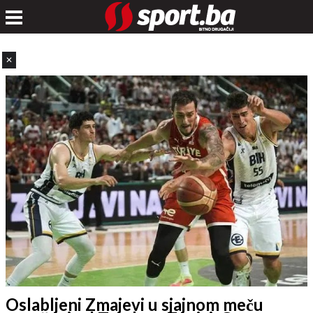
✕
Oslabljeni Zmajevi u sjajnom meču