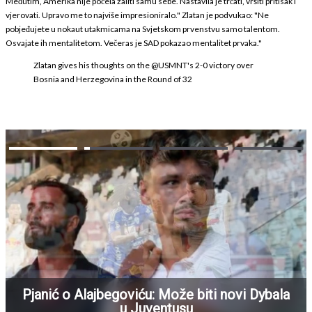
Međutim, Amerika nije počela žaliti samu sebe. Nastavila je trčati, vršiti pritisak i
vjerovati. Upravo me to najviše impresioniralo." Zlatan je podvukao: "Ne
pobjeđujete u nokaut utakmicama na Svjetskom prvenstvu samo talentom.
Osvajate ih mentalitetom. Večeras je SAD pokazao mentalitet prvaka."
Zlatan gives his thoughts on the
@USMNT
's 2-0 victory over
Bosnia and Herzegovina in the Round of 32
Pjanić o Alajbegoviću: Može biti novi Dybala
u Juventusu