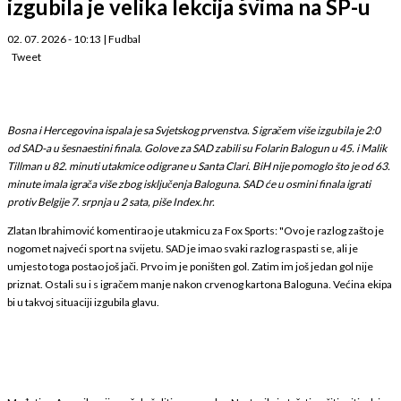
izgubila je velika lekcija svima na SP-u
02. 07. 2026 - 10:13
|
Fudbal
Tweet
Bosna i Hercegovina ispala je sa Svjetskog prvenstva. S igračem više izgubila je 2:0
od SAD-a u šesnaestini finala. Golove za SAD zabili su Folarin Balogun u 45. i Malik
Tillman u 82. minuti utakmice odigrane u Santa Clari. BiH nije pomoglo što je od 63.
minute imala igrača više zbog isključenja Baloguna. SAD će u osmini finala igrati
protiv Belgije 7. srpnja u 2 sata, piše Index.hr.
Zlatan Ibrahimović komentirao je utakmicu za Fox Sports: "Ovo je razlog zašto je
nogomet najveći sport na svijetu. SAD je imao svaki razlog raspasti se, ali je
umjesto toga postao još jači. Prvo im je poništen gol. Zatim im još jedan gol nije
priznat. Ostali su i s igračem manje nakon crvenog kartona Baloguna. Većina ekipa
bi u takvoj situaciji izgubila glavu.