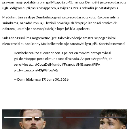
pravom mogli požaliti na prvi gol Mbappéa u 45. minuti. Dembélé je izveo udarac iz
ugla, odigrao dupli pas s Mbappéom, a zvijezda Reala odradila je ostatak posla.
Međutim, čini se da je Dembélé pogrešno izveo udarac iz kuta. Kako se vidi na
snimkama, napadač PSG-a, u brzini i pokušaju da što prije iznenadi protivničku
odbranu, uputio je dodavanje dok je lopta još bila u pokretu.
Sukladno Pravilima nogometne igre, takvo izvođenje smatra se pogrešnim i
nizozemski sudac Danny Makkelie trebao je zaustaviti igru, pišu Sportske novosti.
Dembele realizó el corner con la pelota en movimiento previo al
gol de Mbappe, pero el mundo no dirá nada. Ah pero Argenfifa, ah
pero Messi....
#CopaDelMundo
#Francia
#MBappe
#FIFA
pic.twitter.com/43jPGfowWg
— Dami (@damcai17)
June 30, 2026