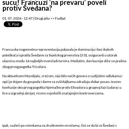
sucu! Francuzi ‘na prevaru‘ poveli
protiv Šveđana?
01. 07. 2026 - 12:47
|
Drugi pišu
>>
Fudbal
Francuska nogometna reprezentacija pokazala je dominaciju i bez ikakvih
poteškoća ispratila Šveđane sa Svjetskog prvenstva (3:0), osiguravši u utorak
ulaznicu među 16 najboljih momčadi turnira. Međutim, dan kasnije diže se prašina
zbog prvog pogotka Tricolora.
Na aktuelnom Mundijalu, srećom, nije bilo većih govora o sudijskim odlukama i
opći je dojam da gospoda i dame sa zviždaljkama odrađuju dobar posao. Izuzev
konfuzije oko prvog pogotka Njemačke protiv Ekvadora u grupnoj fazi (udarac u
lice u izgradnji akcije), nismo svjedočili značajnijim kontroverzama.
Ipak, sudeći po snimkama na društvenim mrežama, čini se da bi se Šveđani s