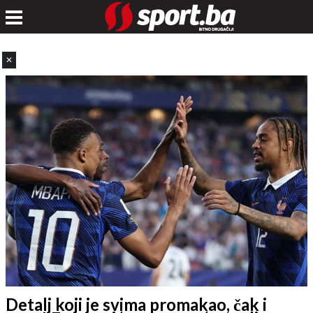
✕
Detalj koji je svima promakao, čak i