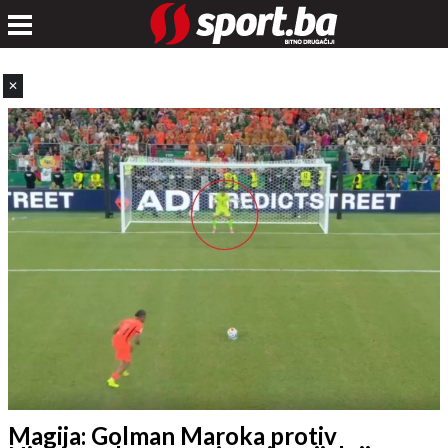
✕
Magija: Golman Maroka protiv