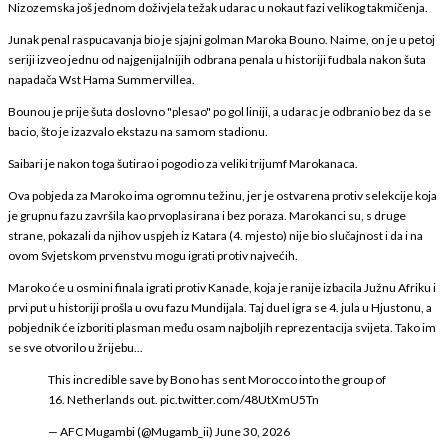
Nizozemska još jednom doživjela težak udarac u nokaut fazi velikog takmičenja.
Junak penal raspucavanja bio je sjajni golman Maroka Bouno. Naime, on je u petoj
seriji izveo jednu od najgenijalnijih odbrana penala u historiji fudbala nakon šuta
napadača Wst Hama Summervillea.
Bounou je prije šuta doslovno "plesao" po gol liniji, a udarac je odbranio bez da se
bacio, što je izazvalo ekstazu na samom stadionu.
Saibari je nakon toga šutirao i pogodio za veliki trijumf Marokanaca.
Ova pobjeda za Maroko ima ogromnu težinu, jer je ostvarena protiv selekcije koja
je grupnu fazu završila kao prvoplasirana i bez poraza. Marokanci su, s druge
strane, pokazali da njihov uspjeh iz Katara (4. mjesto) nije bio slučajnost i da i na
ovom Svjetskom prvenstvu mogu igrati protiv najvećih.
Maroko će u osmini finala igrati protiv Kanade, koja je ranije izbacila Južnu Afriku i
prvi put u historiji prošla u ovu fazu Mundijala. Taj duel igra se 4. jula u Hjustonu, a
pobjednik će izboriti plasman među osam najboljih reprezentacija svijeta. Tako im
se sve otvorilo u žrijebu...
This incredible save by Bono has sent Morocco into the group of
16. Netherlands out.
pic.twitter.com/48UtXmU5Tn
— AFC Mugambi (@Mugamb_ii)
June 30, 2026