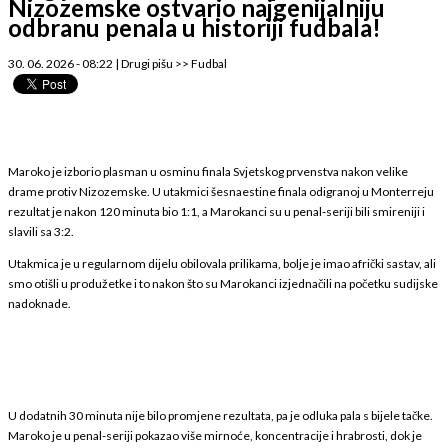
Nizozemske ostvario najgenijalniju
odbranu penala u historiji fudbala!
30. 06. 2026 - 08:22
|
Drugi pišu
>>
Fudbal
Maroko je izborio plasman u osminu finala Svjetskog prvenstva nakon velike
drame protiv Nizozemske. U utakmici šesnaestine finala odigranoj u Monterreju
rezultat je nakon 120 minuta bio 1:1, a Marokanci su u penal-seriji bili smireniji i
slavili sa 3:2.
Utakmica je u regularnom dijelu obilovala prilikama, bolje je imao afrički sastav, ali
smo otišli u produžetke i to nakon što su Marokanci izjednačili na početku sudijske
nadoknade.
U dodatnih 30 minuta nije bilo promjene rezultata, pa je odluka pala s bijele tačke.
Maroko je u penal-seriji pokazao više mirnoće, koncentracije i hrabrosti, dok je