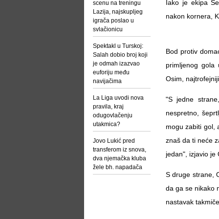
Iako je ekipa S
scenu na treningu
Lazija, najskupljeg
nakon kornera, K
igrača poslao u
svlačionicu
Spektakl u Turskoj:
Bod protiv domać
Salah dobio broj koji
je odmah izazvao
primljenog gola 
euforiju među
Osim, najtrofejnij
navijačima
La Liga uvodi nova
"S jedne strane,
pravila, kraj
nespretno, šeprt
odugovlačenju
utakmica?
mogu zabiti gol, a
znaš da ti neće zabi
Jovo Lukić pred
transferom iz snova,
jedan", izjavio je
dva njemačka kluba
žele bh. napadača
S druge strane, 
da ga se nikako n
nastavak takmiče