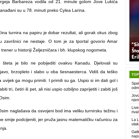
ergeja Barbareza vodila od 21. minute golom Jove Lukića
anađani su u 78. minuti preko Cylea Larina.
ina turnira na papiru je dobar rezultat, ali gorak okus zbog
u završnici ne nestaje. O tom je za tportal govorio Amar
"Si
Šta
i trener u historiji Željezničara i bh. klupskog nogometa.
Er
 šteta je bilo ne pobijediti ovakvu Kanadu. Djelovali su
ljavo, brzopleto i slabo u oba šesnaesterca. Vidiš da teško
TOP
 uvijek ga mogu primiti. I primili su ga. Uspio si im dati gol i
Spek
odma
ti tri, četiri ili pet, ali nisi uspio ozbiljno zaprijetiti i zabiti još
Jovo
 Osim.
njem
Live
Osim naglašava da osvojeni bod ima veliku turnirsku težinu i
rival
e smije podcijeniti, jer pruža jasnu matematičku računicu za
La L
uta
nja.
Gatt
najs