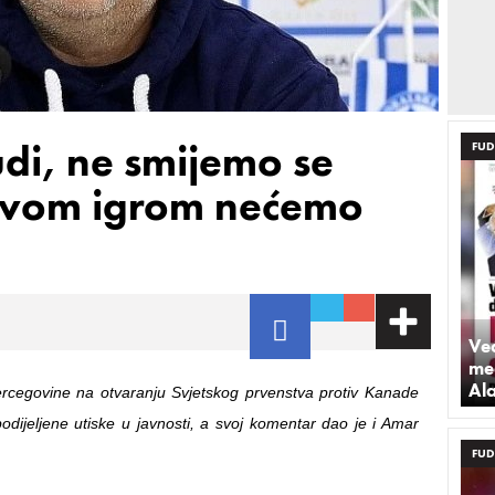
di, ne smijemo se
FUD
 ovom igrom nećemo
Već
med
Al
rcegovine na otvaranju Svjetskog prvenstva protiv Kanade
podijeljene utiske u javnosti, a svoj komentar dao je i Amar
FUD