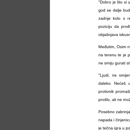
"Dobro je što si 
god se dalje bude
zadnje kolo s r
poziciju da pro
objašnjava iskusn
Međutim, Osim nij
na terenu te je 
ne smiju gurati st
"Ljudi, ne smi
daleko. Nećeš uv
protivnik promaši
prošlo, ali ne mož
Posebno zabrinja
napada i činjenic
je tečna igra u po