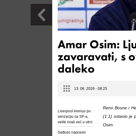
Amar Osim: Lju
zavaravati, s
daleko
13. 06. 2026 - 08:25
Remi Bosne i He
Liverpool krenuo po
(1:1) ostavio je 
senzaciju sa SP-a,
veliki rivali već u utrci
Osim.
Gattuso napravio