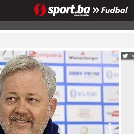
Fudbal
Tw