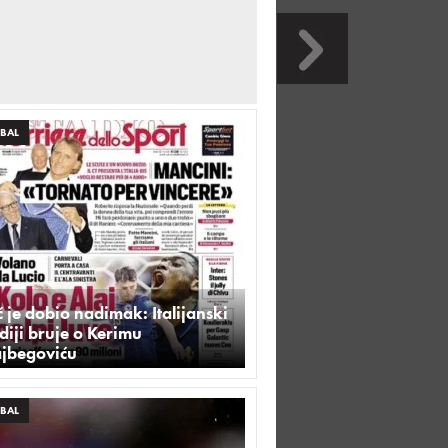
BAL
 je dobio nadimak: Italijanski
iji bruje o Kerimu
ajbegoviću
BAL