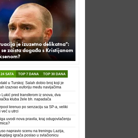
tuacija je izuzetno delikatna":
 se zaista događa s Kristijanom
iksenom?
 24 SATA
TOP 7 DANA
TOP 30 DANA
takl u Turskoj: Salah dobio broj koji je
h izazvao euforiju među navijačima
 Lukić pred transferom iz snova, dva
ačka kluba žele bh. napadača
rpool krenuo po senzaciju sa SP-a, veliki
i već u utrci
iga uvodi nova pravila, kraj odugovlačenju
kmica?
uso napravio scenu na treningu Lazija,
kupljeg igrača poslao u svlačionicu