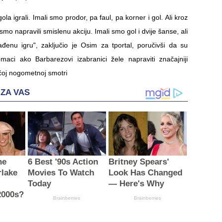
la igrali. Imali smo prodor, pa faul, pa korner i gol. Ali kroz
smo napravili smislenu akciju. Imali smo gol i dvije šanse, ali
ađenu igru", zaključio je Osim za tportal, poručivši da su
omaci ako Barbarezovi izabranici žele napraviti značajniji
ećoj nogometnoj smotri