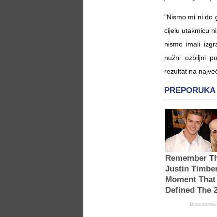
"Nismo mi ni do go
cijelu utakmicu ni
nismo imali izgr
nužni ozbiljni p
rezultat na najv