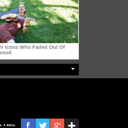
e
Bikini