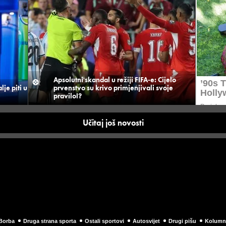
Apsolutni skandal u režiji FIFA-e: Cijelo
je piti u
prvenstvo su krivo primjenjivali svoje
pravilo!?
Učitaj još novosti
Borba
Druga strana sporta
Ostali sportovi
Autosvijet
Drugi pišu
Kolumn