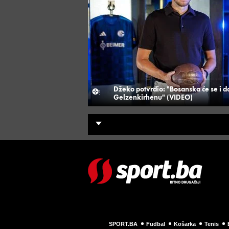
Džeko potvrdio: "Bosanska će se i dal
Gelzenkirhenu" (VIDEO)
SPORT.BA
Fudbal
Košarka
Tenis