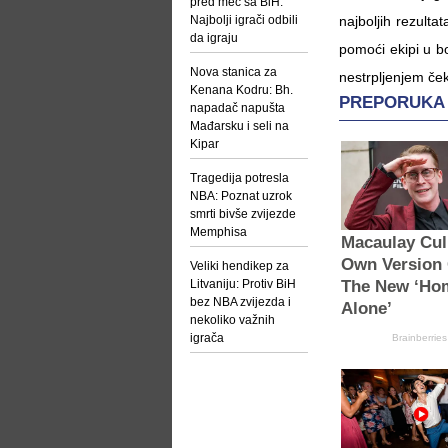
pred meč sa BiH:
Najbolji igrači odbili
najboljih rezultat
da igraju
pomoći ekipi u bo
Nova stanica za
nestrpljenjem če
Kenana Kodru: Bh.
napadač napušta
Mađarsku i seli na
Kipar
Tragedija potresla
NBA: Poznat uzrok
smrti bivše zvijezde
Memphisa
Veliki hendikep za
Litvaniju: Protiv BiH
bez NBA zvijezda i
nekoliko važnih
igrača