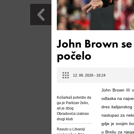
John Brown se 
počelo
12. 06. 2026 - 16:24
John Brown III v
Košarkaš potvrdio da
odlaska na najve
ga je Partizan želio,
dres italijansko
ali je zbog
Obradovića izabrao
nastupao za neko
drugi klub
gdje je svojim bo
Rasulo u Litvaniji
u Brešu za njega