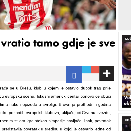
vratio tamo gdje je sve
KO
raća se u Brešu, klub u kojem je ostavio dubok trag prije
ću evropsku scenu. Iskusni američki centar ponovo će obući
Vel
eki
g tima nakon epizode u Evroligi. Brown je prethodnih godina
liko poznatih evropskih klubova, uključujući Crvenu zvezdu,
KO
rbenim stilom igre stekao simpatije navijača. Ipak, povratak
 predstavlja povratak u sredinu u kojoj je ostvario jedne od