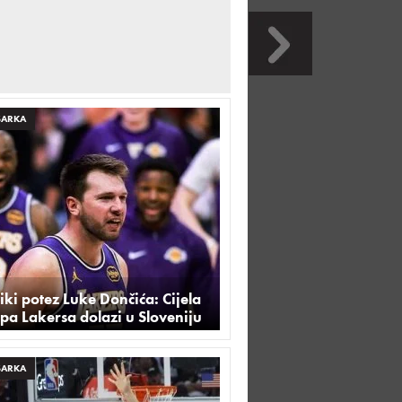
ŠARKA
iki potez Luke Dončića: Cijela
pa Lakersa dolazi u Sloveniju
ŠARKA