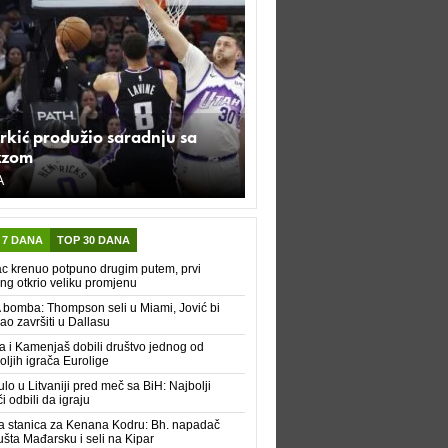
rkić produžio saradnju sa
zzom
A
 7 DANA
TOP 30 DANA
c krenuo potpuno drugim putem, prvi
ing otkrio veliku promjenu
bomba: Thompson seli u Miami, Jović bi
o završiti u Dallasu
 i Kamenjaš dobili društvo jednog od
oljih igrača Eurolige
lo u Litvaniji pred meč sa BiH: Najbolji
či odbili da igraju
 stanica za Kenana Kodru: Bh. napadač
šta Mađarsku i seli na Kipar