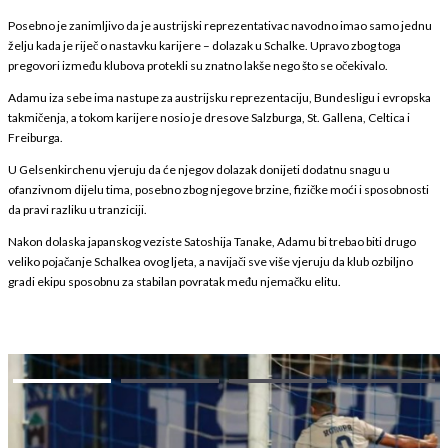
Posebno je zanimljivo da je austrijski reprezentativac navodno imao samo jednu
želju kada je riječ o nastavku karijere – dolazak u Schalke. Upravo zbog toga
pregovori između klubova protekli su znatno lakše nego što se očekivalo.
Adamu iza sebe ima nastupe za austrijsku reprezentaciju, Bundesligu i evropska
takmičenja, a tokom karijere nosio je dresove Salzburga, St. Gallena, Celtica i
Freiburga.
U Gelsenkirchenu vjeruju da će njegov dolazak donijeti dodatnu snagu u
ofanzivnom dijelu tima, posebno zbog njegove brzine, fizičke moći i sposobnosti
da pravi razliku u tranziciji.
Nakon dolaska japanskog veziste Satoshija Tanake, Adamu bi trebao biti drugo
veliko pojačanje Schalkea ovog ljeta, a navijači sve više vjeruju da klub ozbiljno
gradi ekipu sposobnu za stabilan povratak među njemačku elitu.