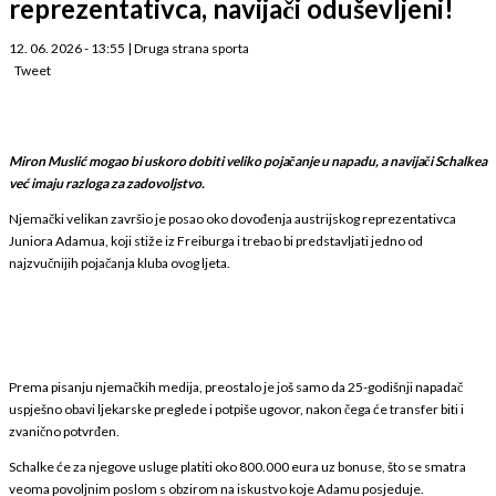
reprezentativca, navijači oduševljeni!
12. 06. 2026 - 13:55
|
Druga strana sporta
Tweet
Miron Muslić mogao bi uskoro dobiti veliko pojačanje u napadu, a navijači Schalkea
već imaju razloga za zadovoljstvo.
Njemački velikan završio je posao oko dovođenja austrijskog reprezentativca
Juniora Adamua, koji stiže iz Freiburga i trebao bi predstavljati jedno od
najzvučnijih pojačanja kluba ovog ljeta.
Prema pisanju njemačkih medija, preostalo je još samo da 25-godišnji napadač
uspješno obavi ljekarske preglede i potpiše ugovor, nakon čega će transfer biti i
zvanično potvrđen.
Schalke će za njegove usluge platiti oko 800.000 eura uz bonuse, što se smatra
veoma povoljnim poslom s obzirom na iskustvo koje Adamu posjeduje.