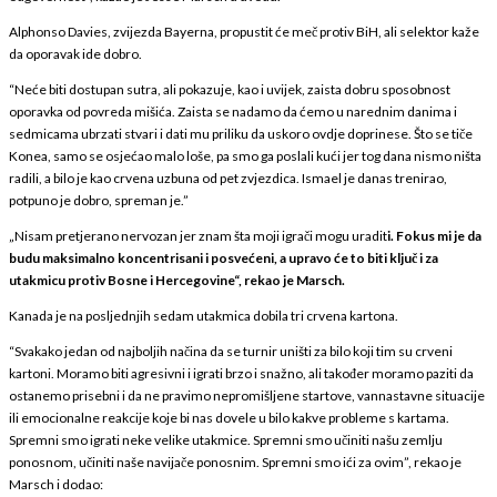
Alphonso Davies, zvijezda Bayerna, propustit će meč protiv BiH, ali selektor kaže
da oporavak ide dobro.
“Neće biti dostupan sutra, ali pokazuje, kao i uvijek, zaista dobru sposobnost
oporavka od povreda mišića. Zaista se nadamo da ćemo u narednim danima i
sedmicama ubrzati stvari i dati mu priliku da uskoro ovdje doprinese. Što se tiče
Konea, samo se osjećao malo loše, pa smo ga poslali kući jer tog dana nismo ništa
radili, a bilo je kao crvena uzbuna od pet zvjezdica. Ismael je danas trenirao,
potpuno je dobro, spreman je.”
„Nisam pretjerano nervozan jer znam šta moji igrači mogu uradit
i. Fokus mi je da
budu maksimalno koncentrisani i posvećeni, a upravo će to biti ključ i za
utakmicu protiv Bosne i Hercegovine“, rekao je Marsch.
Kanada je na posljednjih sedam utakmica dobila tri crvena kartona.
“Svakako jedan od najboljih načina da se turnir uništi za bilo koji tim su crveni
kartoni. Moramo biti agresivni i igrati brzo i snažno, ali također moramo paziti da
ostanemo prisebni i da ne pravimo nepromišljene startove, vannastavne situacije
ili emocionalne reakcije koje bi nas dovele u bilo kakve probleme s kartama.
Spremni smo igrati neke velike utakmice. Spremni smo učiniti našu zemlju
ponosnom, učiniti naše navijače ponosnim. Spremni smo ići za ovim”, rekao je
Marsch i dodao: