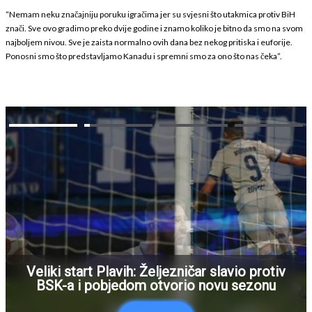
“Nemam neku značajniju poruku igračima jer su svjesni što utakmica protiv BiH
znači. Sve ovo gradimo preko dvije godine i znamo koliko je bitno da smo na svom
najboljem nivou. Sve je zaista normalno ovih dana bez nekog pritiska i euforije.
Ponosni smo što predstavljamo Kanadu i spremni smo za ono što nas čeka”.
Veliki start Plavih: Željezničar slavio protiv
BSK-a i pobjedom otvorio novu sezonu