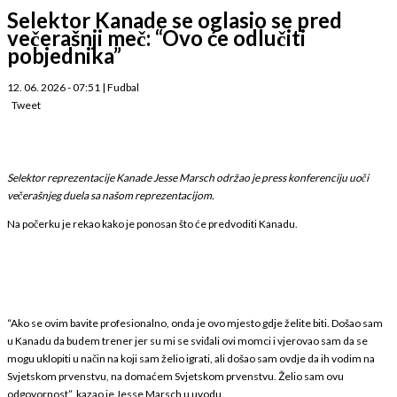
Selektor Kanade se oglasio se pred
večerašnji meč: “Ovo će odlučiti
pobjednika”
12. 06. 2026 - 07:51
|
Fudbal
Tweet
Selektor reprezentacije Kanade Jesse Marsch održao je press konferenciju uoči
večerašnjeg duela sa našom reprezentacijom.
Na počerku je rekao kako je ponosan što će predvoditi Kanadu.
“Ako se ovim bavite profesionalno, onda je ovo mjesto gdje želite biti. Došao sam
u Kanadu da budem trener jer su mi se sviđali ovi momci i vjerovao sam da se
mogu uklopiti u način na koji sam želio igrati, ali došao sam ovdje da ih vodim na
Svjetskom prvenstvu, na domaćem Svjetskom prvenstvu. Želio sam ovu
odgovornost”, kazao je Jesse Marsch u uvodu.