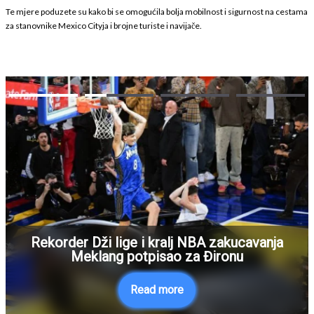
Te mjere poduzete su kako bi se omogućila bolja mobilnost i sigurnost na cestama
za stanovnike Mexico Cityja i brojne turiste i navijače.
Rekorder Dži lige i kralj NBA zakucavanja
Meklang potpisao za Đironu
Read more