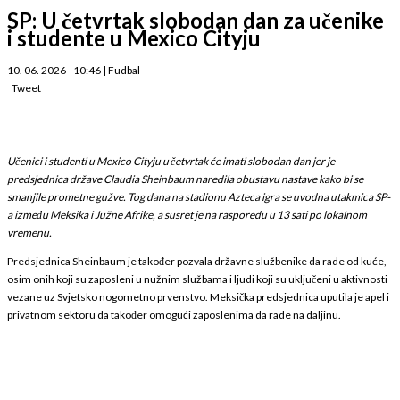
SP: U četvrtak slobodan dan za učenike
i studente u Mexico Cityju
10. 06. 2026 - 10:46
|
Fudbal
Tweet
Učenici i studenti u Mexico Cityju u četvrtak će imati slobodan dan jer je
predsjednica države Claudia Sheinbaum naredila obustavu nastave kako bi se
smanjile prometne gužve. Tog dana na stadionu Azteca igra se uvodna utakmica SP-
a između Meksika i Južne Afrike, a susret je na rasporedu u 13 sati po lokalnom
vremenu.
Predsjednica Sheinbaum je također pozvala državne službenike da rade od kuće,
osim onih koji su zaposleni u nužnim službama i ljudi koji su uključeni u aktivnosti
vezane uz Svjetsko nogometno prvenstvo. Meksička predsjednica uputila je apel i
privatnom sektoru da također omogući zaposlenima da rade na daljinu.