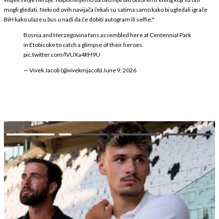
mogli gledati. Neki od ovih navijača čekali su satima samo kako bi ugledali igrače
BiH kako ulaze u bus u nadi da će dobiti autogram ili selfie."
Bosnia and Herzegovina fans assembled here at Centennial Park
in Etobicoke to catch a glimpse of their heroes.
pic.twitter.com/lVUXa4RH9U
— Vivek Jacob (@vivekmjacob)
June 9, 2026