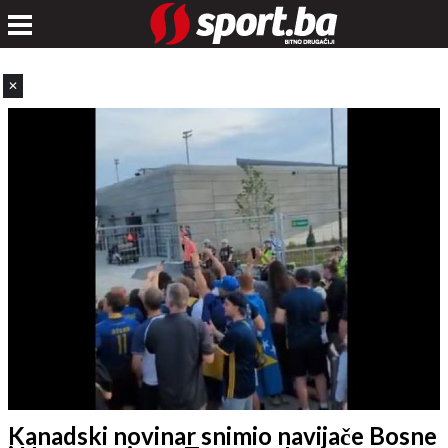
✕
Kanadski novinar snimio navijače Bosne