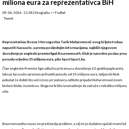
miliona eura za reprezentativca BiH
09. 06. 2026 - 21:38
|
Drugi pišu
>>
Fudbal
Tweet
Reprezetativac Bosne i Hercegovine Tarik Muharemović ovog bi ljeta trebao
napustiti Sassuolo, a prema posljednjim informacijama, najbliži njegovom
dovođenju je engleski premierligaš Bournemouth. Klub je navodno poslao prvu
ponudu vrijednu 35 milijuna eura, piše SportSport.ba.
Član engleske Premier lige odlučno je krenuo u dovođenje 23-godišnjeg braniča.
Iako je Sassuolo spreman prihvatiti ponudu od 35 milijuna eura, talijanski klub
pokušat će dobiti što veći iznos jer polovica odštete pripada Muharemovićevom
bivšem klubu Juventusu. Stoga ne bi bilo iznenađenje da zatraže i nekoliko milijuna
više.
Bournemouthu novac ne predstavlja problem, a cilj im je dodatno ojačati momčad