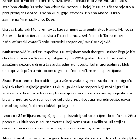
za nastupe u Europskoj ligi i nove izazove u domaćem prvenstvu. Momčad sa
stadiona Vitality iza sebe ima vrhunsku sezonu u kojoj je zauzela šesto mjesto, a
prva promjena dogodila se na klupi, gdje je tvorca uspjeha Andonija Iraolu
zamijenio Nijemac Marco Rose.
Uprava kluba vidi Muharemovića kao zamjenu za argentinskog braniča Marcosa
Senesija, koji karijeru nastavlja u Tottenhamu. U svlačionici bi Tarika mogli
dočekati srpski vratar Đorđe Petrović i stoper Veljko Milosavljević.
Muharemović je karijeru započeo u austrijskom Wolfsbergeru, nakon čega je bio
član Juventusa, a u Sassuolo je stigao u ljeto 2024. godine. Iza sebe ima vrlo
zapaženu sezonu u dresu Sassuola, gdje je unatoč turbulentnoj godini za klub
uspio privući pažnju mirnoćom u igri i odličnim fizičkim predispozicijama.
Skauti Bournemoutha pratili su ga u više navrata i uvjereni su da se radi o igraču
koji tek ulazi u najbolje godine. U klubu ga vide kao stopera koji može igrati i u
sustavu s tri braniča i u klasičnoj formaciji s četvoricom u obrani. Vjeruju da bi se
brzo nametnuo kao jedan od nositelja obrane, a dodatna je prednost što govori
nekoliko jezika, što bi mu olakšalo prilagodbu.
Iznos od 35 milijuna eura
još je jedan pokazatelj koliko su cijene braniča na tržištu
porasle. Za klub poput Bournemoutha, koji nema status velikana, ali stoji na
čvrstim financijskim temeljima, ovaj je potez jasan signal ambicija.
Ako se transfer ostvari, uz moguće bonuse mogao bi postati jedan od najskupljih u