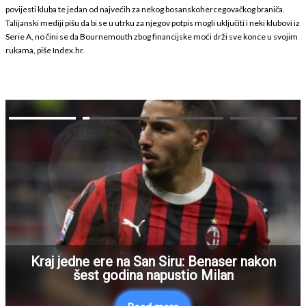
povijesti kluba te jedan od najvećih za nekog bosanskohercegovačkog braniča.
Talijanski mediji pišu da bi se u utrku za njegov potpis mogli uključiti i neki klubovi iz
Serie A, no čini se da Bournemouth zbog financijske moći drži sve konce u svojim
rukama, piše Index.hr.
Kraj jedne ere na San Siru: Benaser nakon
šest godina napustio Milan