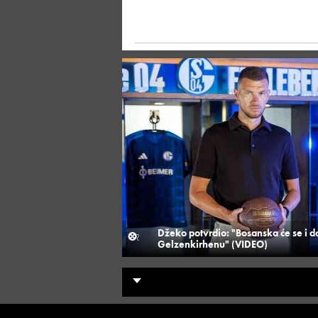
Džeko potvrdio: "Bosanska će se i dal
Gelzenkirhenu" (VIDEO)