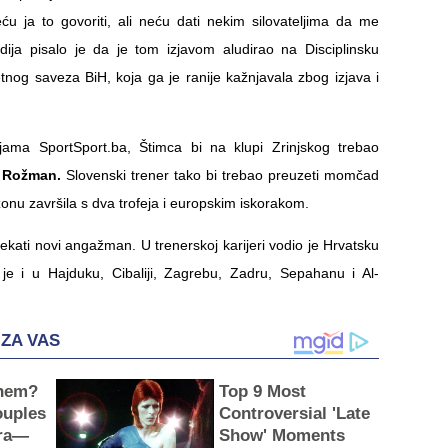
neću ja to govoriti, ali neću dati nekim silovateljima da me
ija pisalo je da je tom izjavom aludirao na Disciplinsku
nog saveza BiH, koja ga je ranije kažnjavala zbog izjava i
jama SportSport.ba, Štimca bi na klupi Zrinjskog trebao
 Rožman.
Slovenski trener tako bi trebao preuzeti momčad
zonu završila s dva trofeja i europskim iskorakom.
ekati novi angažman. U trenerskoj karijeri vodio je Hrvatsku
o je i u Hajduku, Cibaliji, Zagrebu, Zadru, Sepahanu i Al-