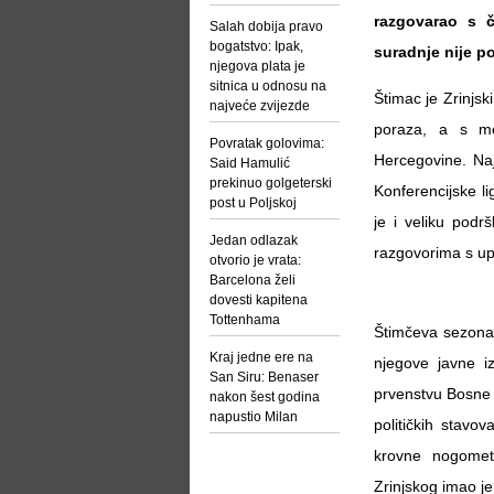
razgovarao s č
Salah dobija pravo
bogatstvo: Ipak,
suradnje nije p
njegova plata je
sitnica u odnosu na
Štimac je Zrinjsk
najveće zvijezde
poraza, a s mo
Povratak golovima:
Hercegovine. Naj
Said Hamulić
prekinuo golgeterski
Konferencijske li
post u Poljskoj
je i veliku podr
Jedan odlazak
razgovorima s u
otvorio je vrata:
Barcelona želi
dovesti kapitena
Tottenhama
Štimčeva sezona u
Kraj jedne ere na
njegove javne iz
San Siru: Benaser
prvenstvu Bosne 
nakon šest godina
napustio Milan
političkih stavov
krovne nogomet
Zrinjskog imao j