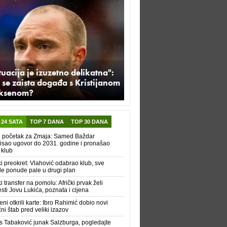
tuacija je izuzetno delikatna":
 se zaista događa s Kristijanom
iksenom?
 24 SATA
TOP 7 DANA
TOP 30 DANA
i početak za Zmaja: Samed Baždar
isao ugovor do 2031. godine i pronašao
 klub
ki preokret: Vlahović odabrao klub, sve
le ponude pale u drugi plan
ki transfer na pomolu: Afrički prvak želi
sti Jovu Lukića, poznata i cijena
ni otkrili karte: Ibro Rahimić dobio novi
čni štab pred veliki izazov
s Tabaković junak Salzburga, pogledajte