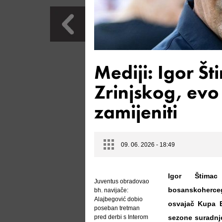
Mediji: Igor Št
Zrinjskog, ev
zamijeniti
09. 06. 2026 - 18:49
Igor Štimac
Juventus obradovao
bosanskohercego
bh. navijače:
Alajbegović dobio
osvajač Kupa B
poseban tretman
pred derbi s Interom
sezone suradnj