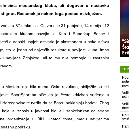
elnicima mostarskog kluba, ali dogovor o nastavku
ostignut. Rastanak je nakon toga postao neizbježan.
i vodio u 57 utakmica. Ostvario je 31 pobjedu, 14 remija i 12
starskim klubom osvojio je Kup i Superkup Bosne i
"Si
veći europski uspjeh ostvario je plasmanom u nokaut-fazu
Šta
ge, što je jedan od najvećih rezultata u povijesti kluba. Imao
Er
šku navijača Zrinjskog, ali to mu nije pomoglo u završnim
pravom.
TOP
Nov
potp
novi
 Mostaru nije bila mirna. Osim rezultata, obilježile su je i
Veli
jave. SportSport.ba piše da je često kritizirao suđenje u
osta
i Hercegovine te tvrdio da se Borcu poklanjaju bodovi. Zbog
Veli
dove
a koje je iznosio u javnosti bio je i sankcioniran od strane
Rođe
ne organizacije u BiH. Unatoč tome, među navijačima
stru
Hari
e snažnu podršku.