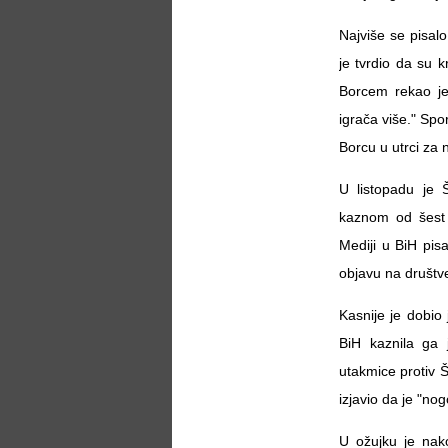
Najviše se pisal
je tvrdio da su 
Borcem rekao je:
igrača više." Spo
Borcu u utrci za 
U listopadu je 
kaznom od šest 
Mediji u BiH pisa
objavu na društv
Kasnije je dobio
BiH kaznila ga 
utakmice protiv Š
izjavio da je "no
U ožujku je nak