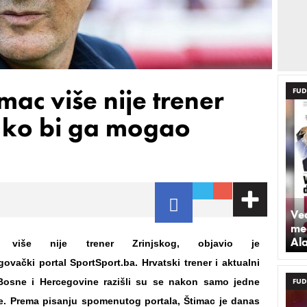
imac više nije trener
FUD
o ko bi ga mogao
Već
med
Al
 više nije trener Zrinjskog, objavio je
vački portal SportSport.ba. Hrvatski trener i aktualni
osne i Hercegovine razišli su se nakon samo jedne
FUD
e. Prema pisanju spomenutog portala, Štimac je danas