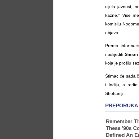
cijela javnost, 
kazne." Više med
komisiju Nogomet
objava.
Prema informaci
naslijediti
Simon
koja je prošlu se
Štimac će sada č
i Indiju, a radi
Shehaniji.