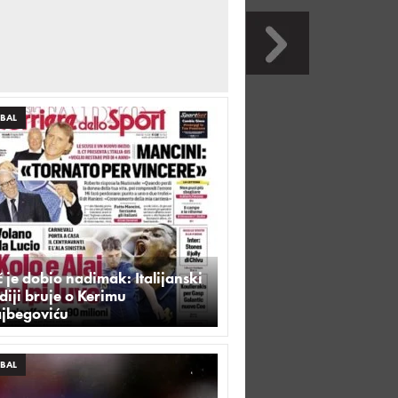
BAL
 je dobio nadimak: Italijanski
iji bruje o Kerimu
ajbegoviću
BAL