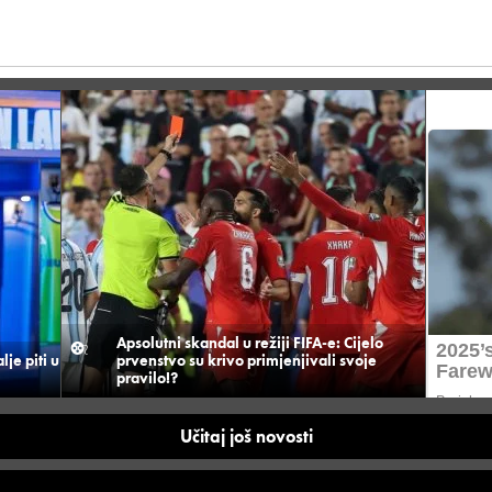
Apsolutni skandal u režiji FIFA-e: Cijelo
je piti u
prvenstvo su krivo primjenjivali svoje
pravilo!?
Učitaj još novosti