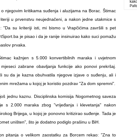
kako
Paf
o o njegovim kritikama suđenja i aluzijama na Borac. Štimac
kriteriji u prvenstvu neujednačeni, a nakon jedne utakmice s
 "Da su kriteriji isti, mi bismo u Vrapčićima završili s pet
rtSport.ba je pisao i da je ranije insinuirao kako suci pomažu
naslov prvaka.
Štimac kažnjen s 5.000 konvertibilnih maraka i uvjetnom
mjeseci zabrane obavljanja funkcije ako ponovi prekršaj.
li su da je kazna obuhvatila njegove izjave o suđenju, ali i
enim mrežama u kojoj je koristio pozdrav "Za dom spremni".
 još jednu kaznu. Disciplinska komisija Nogometnog saveza
je s 2.000 maraka zbog "vrijeđanja i klevetanja" nakon
irokog Brijega, u kojoj je ponovno kritizirao suđenje. Tada je
gomet uništen", što je dodatno podiglo prašinu u BiH.
on pitanja o velikom zaostatku za Borcem rekao: "Zna to