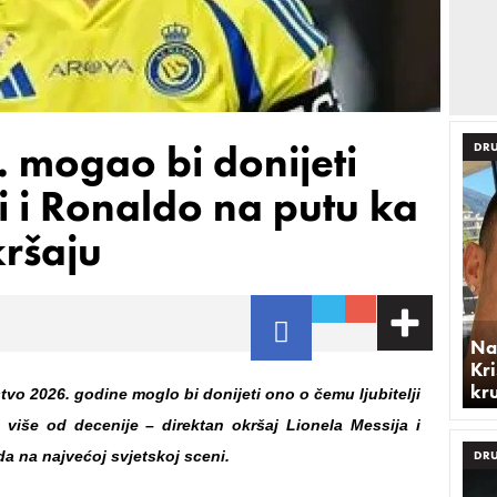
 mogao bi donijeti
DRU
i i Ronaldo na putu ka
kršaju
Na
Kri
kr
tvo 2026. godine moglo bi donijeti ono o čemu ljubitelji
 više od decenije – direktan okršaj Lionela Messija i
da na najvećoj svjetskoj sceni.
DRU