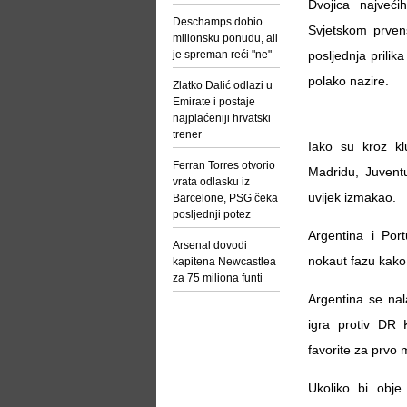
Dvojica najveć
Deschamps dobio
Svjetskom prvens
milionsku ponudu, ali
je spreman reći "ne"
posljednja prilik
polako nazire.
Zlatko Dalić odlazi u
Emirate i postaje
najplaćeniji hrvatski
trener
Iako su kroz kl
Ferran Torres otvorio
Madridu, Juvent
vrata odlasku iz
uvijek izmakao.
Barcelone, PSG čeka
posljednji potez
Argentina i Por
Arsenal dovodi
nokaut fazu kako 
kapitena Newcastlea
za 75 miliona funti
Argentina se nal
igra protiv DR 
favorite za prvo 
Ukoliko bi obje