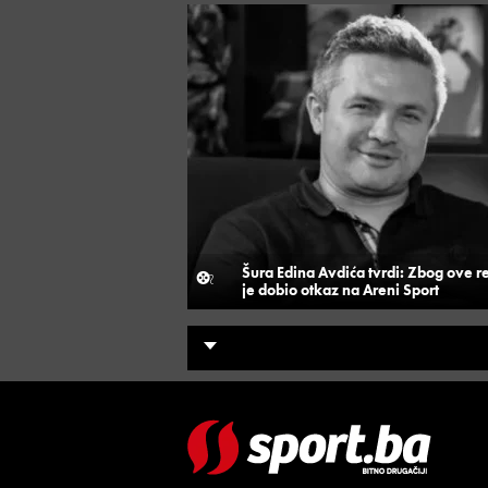
Šura Edina Avdića tvrdi: Zbog ove r
je dobio otkaz na Areni Sport