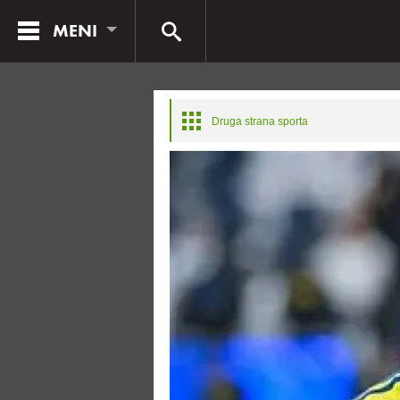
MENI
Druga strana sporta