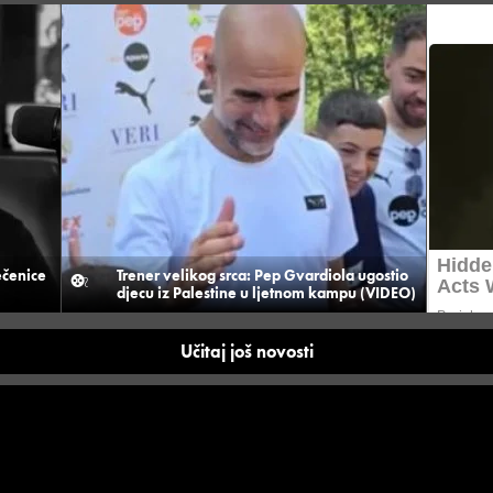
ečenice
Trener velikog srca: Pep Gvardiola ugostio
djecu iz Palestine u ljetnom kampu (VIDEO)
Učitaj još novosti