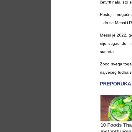
četvrtfinalu, što
Postoji i mogućnos
– da se Messi i R
Messi je 2022. go
nije stigao do f
susreta.
Zbog svega toga,
najvećeg fudbalsko