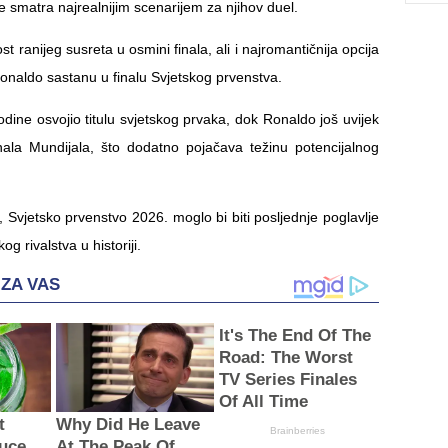
 se smatra najrealnijim scenarijem za njihov duel.
t ranijeg susreta u osmini finala, ali i najromantičnija opcija
onaldo sastanu u finalu Svjetskog prvenstva.
dine osvojio titulu svjetskog prvaka, dok Ronaldo još uvijek
inala Mundijala, što dodatno pojačava težinu potencijalnog
 Svjetsko prvenstvo 2026. moglo bi biti posljednje poglavlje
g rivalstva u historiji.