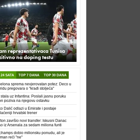
am reprezentativaca Tunisa
itivno na doping testu
 24 SATA
TOP 7 DANA
TOP 30 DANA
elona sprema nevjerovatan potez: Deco u
idu pregovara o "krađi stoljeća"
 stala uz Infantina: Poslali jasnu poruku
n poziva na njegovu ostavku
ko Dalić odlazi u Emirate i postaje
laćeniji hrvatski trener
ton završio novi transfer: Iskusni Danac
ao iz Arsenala za sedam miliona funti
hamps dobio milionsku ponudu, ali je
man reći "ne"