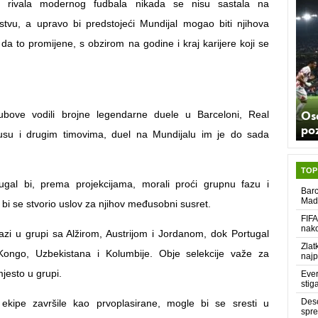
ih rivala modernog fudbala nikada se nisu sastala na
tvu, a upravo bi predstojeći Mundijal mogao biti njihova
a da to promijene, s obzirom na godine i kraj karijere koji se
Os
ubove vodili brojne legendarne duele u Barceloni, Real
poz
usu i drugim timovima, duel na Mundijalu im je do sada
TOP
tugal bi, prema projekcijama, morali proći grupnu fazu i
Barc
Madr
bi se stvorio uslov za njihov međusobni susret.
FIFA
nako
azi u grupi sa Alžirom, Austrijom i Jordanom, dok Portugal
Zlat
Kongo, Uzbekistana i Kolumbije. Obje selekcije važe za
najp
mjesto u grupi.
Ever
stig
Desc
 ekipe završile kao prvoplasirane, mogle bi se sresti u
spre