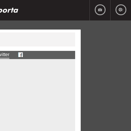
porta
itter