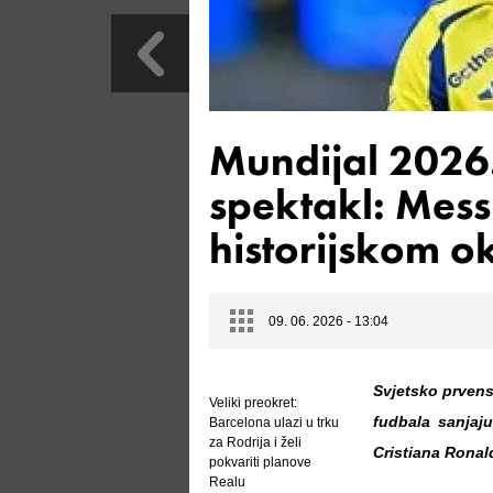
Mundijal 2026.
spektakl: Mess
historijskom o
09. 06. 2026 - 13:04
Svjetsko prvens
Veliki preokret:
fudbala sanjaju
Barcelona ulazi u trku
za Rodrija i želi
Cristiana Ronal
pokvariti planove
Realu