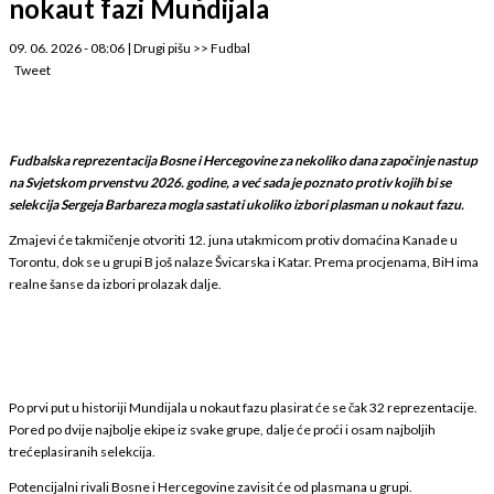
nokaut fazi Mundijala
09. 06. 2026 - 08:06
|
Drugi pišu
>>
Fudbal
Tweet
Fudbalska reprezentacija Bosne i Hercegovine za nekoliko dana započinje nastup
na Svjetskom prvenstvu 2026. godine, a već sada je poznato protiv kojih bi se
selekcija Sergeja Barbareza mogla sastati ukoliko izbori plasman u nokaut fazu.
Zmajevi će takmičenje otvoriti 12. juna utakmicom protiv domaćina Kanade u
Torontu, dok se u grupi B još nalaze Švicarska i Katar. Prema procjenama, BiH ima
realne šanse da izbori prolazak dalje.
Po prvi put u historiji Mundijala u nokaut fazu plasirat će se čak 32 reprezentacije.
Pored po dvije najbolje ekipe iz svake grupe, dalje će proći i osam najboljih
trećeplasiranih selekcija.
Potencijalni rivali Bosne i Hercegovine zavisit će od plasmana u grupi.