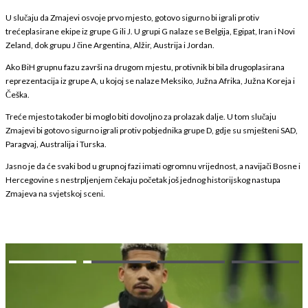
U slučaju da Zmajevi osvoje prvo mjesto, gotovo sigurno bi igrali protiv
trećeplasirane ekipe iz grupe G ili J. U grupi G nalaze se Belgija, Egipat, Iran i Novi
Zeland, dok grupu J čine Argentina, Alžir, Austrija i Jordan.
Ako BiH grupnu fazu završi na drugom mjestu, protivnik bi bila drugoplasirana
reprezentacija iz grupe A, u kojoj se nalaze Meksiko, Južna Afrika, Južna Koreja i
Češka.
Treće mjesto također bi moglo biti dovoljno za prolazak dalje. U tom slučaju
Zmajevi bi gotovo sigurno igrali protiv pobjednika grupe D, gdje su smješteni SAD,
Paragvaj, Australija i Turska.
Jasno je da će svaki bod u grupnoj fazi imati ogromnu vrijednost, a navijači Bosne i
Hercegovine s nestrpljenjem čekaju početak još jednog historijskog nastupa
Zmajeva na svjetskoj sceni.