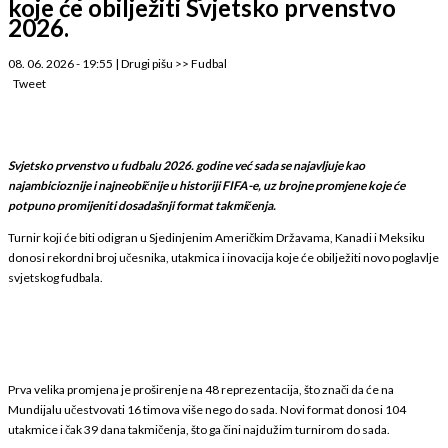
koje će obilježiti Svjetsko prvenstvo
2026.
08. 06. 2026 - 19:55
|
Drugi pišu
>>
Fudbal
Tweet
Svjetsko prvenstvo u fudbalu 2026. godine već sada se najavljuje kao
najambicioznije i najneobičnije u historiji FIFA-e, uz brojne promjene koje će
potpuno promijeniti dosadašnji format takmičenja.
Turnir koji će biti odigran u Sjedinjenim Američkim Državama, Kanadi i Meksiku
donosi rekordni broj učesnika, utakmica i inovacija koje će obilježiti novo poglavlje
svjetskog fudbala.
Prva velika promjena je proširenje na 48 reprezentacija, što znači da će na
Mundijalu učestvovati 16 timova više nego do sada. Novi format donosi 104
utakmice i čak 39 dana takmičenja, što ga čini najdužim turnirom do sada.