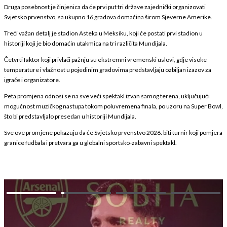
Druga posebnost je činjenica da će prvi put tri države zajednički organizovati
Svjetsko prvenstvo, sa ukupno 16 gradova domaćina širom Sjeverne Amerike.
Treći važan detalj je stadion Asteka u Meksiku, koji će postati prvi stadion u
historiji koji je bio domaćin utakmica na tri različita Mundijala.
Četvrti faktor koji privlači pažnju su ekstremni vremenski uslovi, gdje visoke
temperature i vlažnost u pojedinim gradovima predstavljaju ozbiljan izazov za
igrače i organizatore.
Peta promjena odnosi se na sve veći spektakl izvan samog terena, uključujući
mogućnost muzičkog nastupa tokom poluvremena finala, po uzoru na Super Bowl,
što bi predstavljalo presedan u historiji Mundijala.
Sve ove promjene pokazuju da će Svjetsko prvenstvo 2026. biti turnir koji pomjera
granice fudbala i pretvara ga u globalni sportsko-zabavni spektakl.