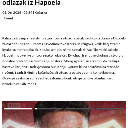
odlazak iz Hapoela
08. 06. 2026 - 09:39
|
Košarka
Tweet
Ratna dešavanja i nestabilna sigurnosna situacija ozbiljno utiču na planove Hapoela
za narednu sezonu. Prema navodima iz košarkaških krugova, veliki broj stranih
igrača razmatra odlazak iz kluba, a među njima se nalazi i Vasilije Micić. Iako je
Hapoel imao velike ambicije nakon ulaska u Evroligu, trenutne okolnosti stvaraju
dodatne probleme u formiranju rostera. Mnogi igrači nisu spremni da rizikuju i
nastave karijeru u neizvjesnom okruženju. Uprava kluba pokušava da pronađe
rješenja i zadrži ključne košarkaše, ali situacija ostaje veoma komplikovana.
Očekuje se da naredne sedmice donesu konkretnije odluke o budućnosti
nekoliko velikih imena.