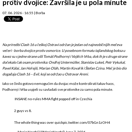
protiv dvojice: Završila je u pola minute
07. 06. 2026 - 16:55
|
Borba
Na priredbi Clash 16 u češkoj Ostravi održan je jedan od najneobičnijih mečeva
večeri - borba dvojice protiv osmorice. U posebnom formatu tajlandskog boksa u
kavez su s jedne strane ušli Tomáš Podhorný i Vojtěch Vrba, dok ih je s druge strane
dočekalo čak osam protivnika: Ondřej Untermüller, Stanislav Lukeš, Petr Vykukal,
Pavel Kálai, Jan Hořejší, Marian Oláh, Martin Kovařík i Štefan Czina. Meč je bio dio
događaja Clash 16 – Evil, koji se održao u Ostravar Areni.
Iako se činilo gotovo nemogućim da dvojac može kontrolirati takav haos,
Podhorný i Vrba uspjeli su savladati sve protivnike za samo pola minute.
INSANE no-rules MMA fight popped off in Czechia
2 guys vs 8.
The whole thing was over quick
pic.twitter.com/07bGn1zOH4
— Mario Nawfal (@MarioNawfal)
June 7, 2026