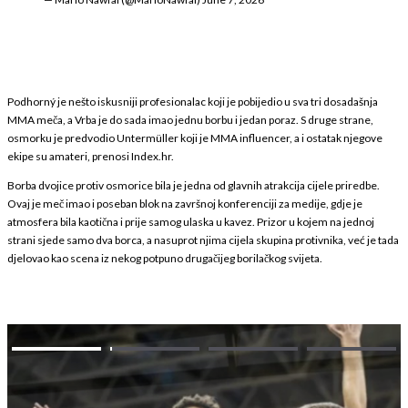
Podhorný je nešto iskusniji profesionalac koji je pobijedio u sva tri dosadašnja
MMA meča, a Vrba je do sada imao jednu borbu i jedan poraz. S druge strane,
osmorku je predvodio Untermüller koji je MMA influencer, a i ostatak njegove
ekipe su amateri, prenosi Index.hr.
Borba dvojice protiv osmorice bila je jedna od glavnih atrakcija cijele priredbe.
Ovaj je meč imao i poseban blok na završnoj konferenciji za medije, gdje je
atmosfera bila kaotična i prije samog ulaska u kavez. Prizor u kojem na jednoj
strani sjede samo dva borca, a nasuprot njima cijela skupina protivnika, već je tada
djelovao kao scena iz nekog potpuno drugačijeg borilačkog svijeta.