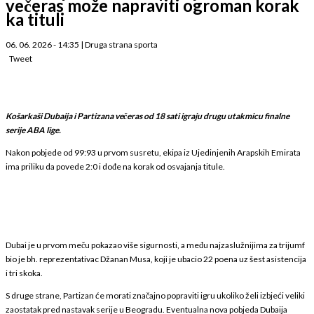
večeras može napraviti ogroman korak
ka tituli
06. 06. 2026 - 14:35
|
Druga strana sporta
Tweet
Košarkaši Dubaija i Partizana večeras od 18 sati igraju drugu utakmicu finalne
serije ABA lige.
Nakon pobjede od 99:93 u prvom susretu, ekipa iz Ujedinjenih Arapskih Emirata
ima priliku da povede 2:0 i dođe na korak od osvajanja titule.
Dubai je u prvom meču pokazao više sigurnosti, a među najzaslužnijima za trijumf
bio je bh. reprezentativac Džanan Musa, koji je ubacio 22 poena uz šest asistencija
i tri skoka.
S druge strane, Partizan će morati značajno popraviti igru ukoliko želi izbjeći veliki
zaostatak pred nastavak serije u Beogradu. Eventualna nova pobjeda Dubaija