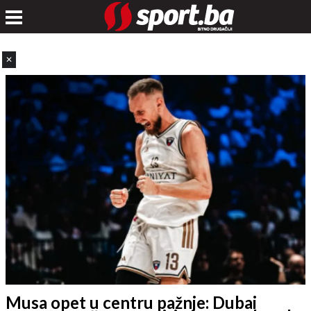
✕
Musa opet u centru pažnje: Dubai