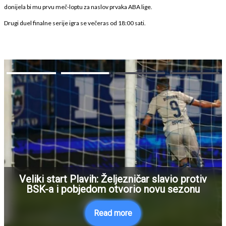
donijela bi mu prvu meč-loptu za naslov prvaka ABA lige.
Drugi duel finalne serije igra se večeras od 18:00 sati.
Advertisement
Mudryk ostaje u Engleskoj, ali napušta
Chelsea u potrazi za novim početkom
Read more
Skip Ad ❯