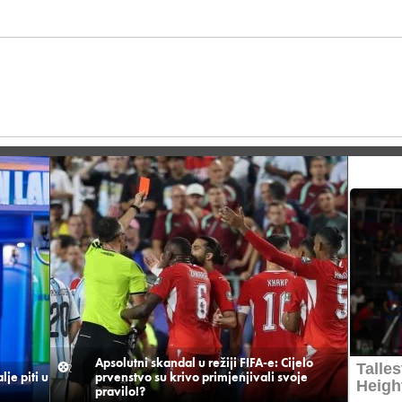
Apsolutni skandal u režiji FIFA-e: Cijelo
je piti u
prvenstvo su krivo primjenjivali svoje
pravilo!?