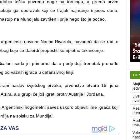
zadobio tešku povredu noge na treningu, a prema prvim
čekuje ga oporavak koji će trajati najmanje mjesec dana,
nastup na Mundijalu završen i prije nego što je počeo.
io argentinski novinar Nacho Rivarola, navodeći da se radi o
"Si
Šta
 zbog koje će Balerdi propustiti kompletno takmičenje.
Er
Scaloni sada je primoran da u posljednji trenutak pronađe
 od važnih igrača u defanzivnoj liniji.
TOP
Alaj
brani naslov svjetskog prvaka, prvenstvo otvara 16. juna
jedv
lžira, a u grupi će još igrati protiv Austrije i Jordana.
Live
rival
 Argentinski nogometni savez uskoro objaviti ime igrača koji
Mess
prvo
erdija na spisku za Mundijal.
Modr
stva
Vele
nast