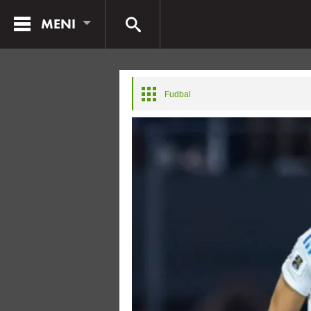
MENI
Fudbal