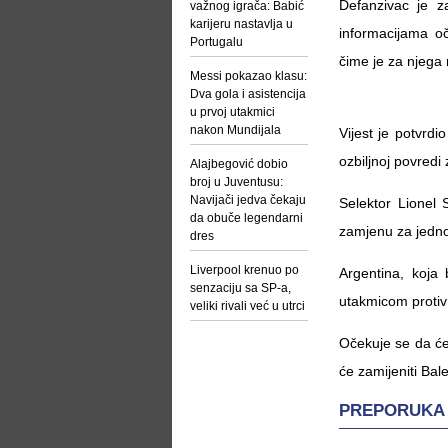
Defanzivac je 
važnog igrača: Babić
karijeru nastavlja u
informacijama o
Portugalu
čime je za njega 
Messi pokazao klasu:
Dva gola i asistencija
u prvoj utakmici
nakon Mundijala
Vijest je potvrd
ozbiljnoj povredi
Alajbegović dobio
broj u Juventusu:
Navijači jedva čekaju
Selektor Lionel 
da obuče legendarni
zamjenu za jednog
dres
Liverpool krenuo po
Argentina, koja 
senzaciju sa SP-a,
utakmicom protiv A
veliki rivali već u utrci
Očekuje se da će
će zamijeniti Bal