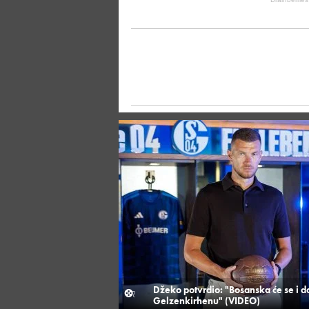
Džeko potvrdio: "Bosanska će se i dal
Gelzenkirhenu" (VIDEO)