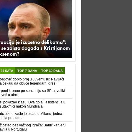
tuacija je izuzetno delikatna":
 se zaista događa s Kristijanom
iksenom?
 24 SATA
TOP 7 DANA
TOP 30 DANA
begović dobio broj u Juventusu: Navijači
a čekaju da obuče legendarni dres
rpool krenuo po senzaciju sa SP-a, veliki
i već u utrci
i pokazao klasu: Dva gola i asistencija u
j utakmici nakon Mundijala
ić otkrio zašto je ostao u Milanu, jedna
r bila presudna
ž ostao bez važnog igrača: Babić karijeru
avlja u Portugalu