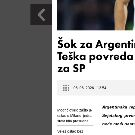
Šok za Argenti
Teška povreda
za SP
06. 06. 2026 - 13:54
Argentinska rep
Modrić otkrio zašto je
Svjetskog prve
ostao u Milanu, jedna
stvar bila presudna
neće moći nastup
Velež ostao bez