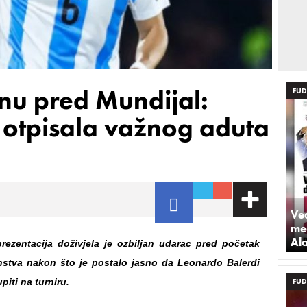
nu pred Mundijal:
FUD
 otpisala važnog aduta
Već
med
Al
rezentacija doživjela je ozbiljan udarac pred početak
nstva nakon što je postalo jasno da Leonardo Balerdi
iti na turniru.
FUD