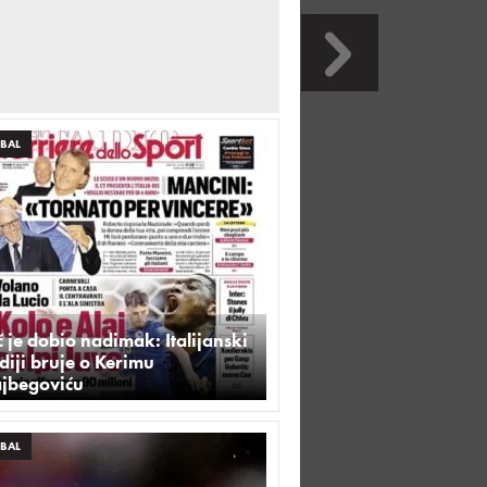
BAL
 je dobio nadimak: Italijanski
iji bruje o Kerimu
ajbegoviću
BAL