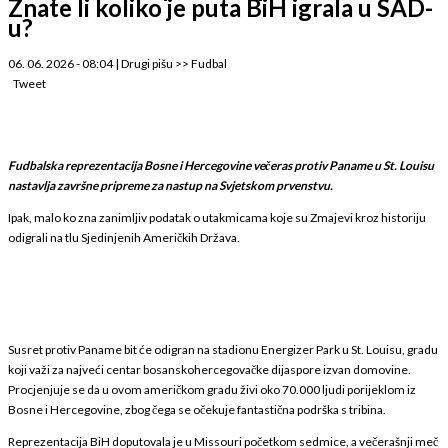
Znate li koliko je puta BiH igrala u SAD-
u?
06. 06. 2026 - 08:04
|
Drugi pišu
>>
Fudbal
Tweet
Fudbalska reprezentacija Bosne i Hercegovine večeras protiv Paname u St. Louisu
nastavlja završne pripreme za nastup na Svjetskom prvenstvu.
Ipak, malo ko zna zanimljiv podatak o utakmicama koje su Zmajevi kroz historiju
odigrali na tlu Sjedinjenih Američkih Država.
Susret protiv Paname bit će odigran na stadionu Energizer Park u St. Louisu, gradu
koji važi za najveći centar bosanskohercegovačke dijaspore izvan domovine.
Procjenjuje se da u ovom američkom gradu živi oko 70.000 ljudi porijeklom iz
Bosne i Hercegovine, zbog čega se očekuje fantastična podrška s tribina.
Reprezentacija BiH doputovala je u Missouri početkom sedmice, a večerašnji meč