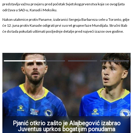
predstavlja važnu provjeru pred početak Svjetskog prvenstva koje se ovog ljeta
održava u SAD-u, Kanadi i Meksiku.
Nakon utakmice protiv Paname, izabranici Sergeja Barbareza sele u Toronto, gdje
će 12. juna protiv Kanade odigrati prvi susret grupne faze Mundijala. Stručni štab
će do tada pokušati uštimati posljednje detalje pred najveći izazov ove godine.
Pjanić otkrio zašto je Alajbegović izabrao
Juventus uprkos bogatijim ponudama