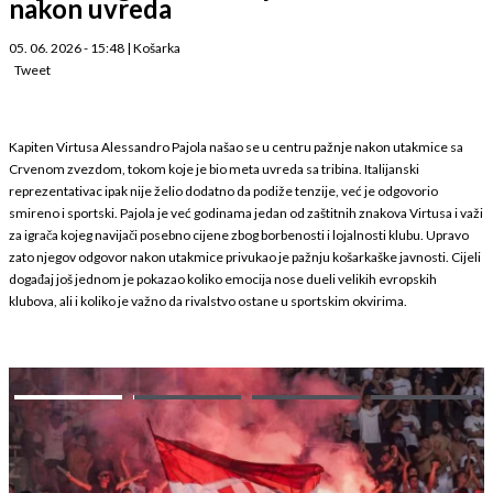
nakon uvreda
05. 06. 2026 - 15:48
|
Košarka
Tweet
Kapiten Virtusa Alessandro Pajola našao se u centru pažnje nakon utakmice sa
Crvenom zvezdom, tokom koje je bio meta uvreda sa tribina. Italijanski
reprezentativac ipak nije želio dodatno da podiže tenzije, već je odgovorio
smireno i sportski. Pajola je već godinama jedan od zaštitnih znakova Virtusa i važi
za igrača kojeg navijači posebno cijene zbog borbenosti i lojalnosti klubu. Upravo
zato njegov odgovor nakon utakmice privukao je pažnju košarkaške javnosti. Cijeli
događaj još jednom je pokazao koliko emocija nose dueli velikih evropskih
klubova, ali i koliko je važno da rivalstvo ostane u sportskim okvirima.