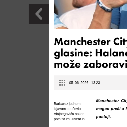
Manchester Ci
glasine: Halan
može zaboravit
05. 06. 2026 - 13:23
Manchester Cit
Barbarez jednom
mogao preći u 
izjavom oduševio
Alajbegovića nakon
postoji.
potpisa za Juventus