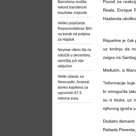
Povod za reakcij
Barcelona srušila
rekord transferom
Reala, Enrique R
brazilske zvijezde
Haalanda ukoliko 
Veliko pojačanje:
Reprezentativac BiH
na korak od potpisa
za Hajduk
Riquelme je čak
uz tvrdnju da n
Neymar otkrio šta će
odlučiti u decembru,
zaigra na Santia
oproštaj još nije
isključen
Međutim, iz Manc
Veliki udarac za
Newcastle: Arsenal
"Informacije koje
doveo kapitena za
bi omogućila taka
ogromnih 87,5
miliona eura
su iz kluba, uz 
njihovog igrača u
Dodatni demanti 
Rafaela Pimenta, 