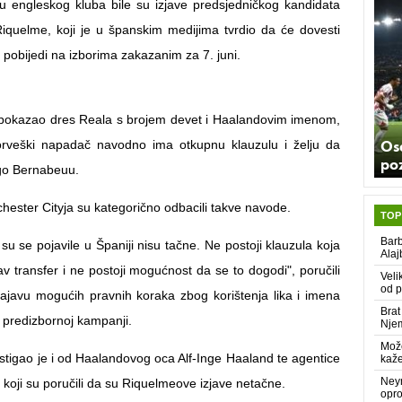
u engleskog kluba bile su izjave predsjedničkog kandidata
iquelme, koji je u španskim medijima tvrdio da će dovesti
pobijedi na izborima zakazanim za 7. juni.
 pokazao dres Reala s brojem devet i Haalandovim imenom,
Os
orveški napadač navodno ima otkupnu klauzulu i želju da
poz
go Bernabeuu.
hester Cityja su kategorično odbacili takve navode.
TOP
Barb
 su se pojavile u Španiji nisu tačne. Ne postoji klauzula koja
Alaj
v transfer i ne postoji mogućnost da se to dogodi", poručili
Veli
od p
najavu mogućih pravnih koraka zbog korištenja lika i imena
Brat
 predizbornoj kampanji.
Njem
Može
stigao je i od Haalandovog oca Alf-Inge Haaland te agentice
kaž
Neym
koji su poručili da su Riquelmeove izjave netačne.
opro