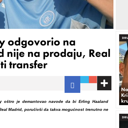
ty odgovorio na
DRU
d nije na prodaju, Real
i transfer
Na
Kri
kr
y oštro je demantovao navode da bi Erling Haaland
Real Madrid, poručivši da takva mogućnost trenutno ne
DRU