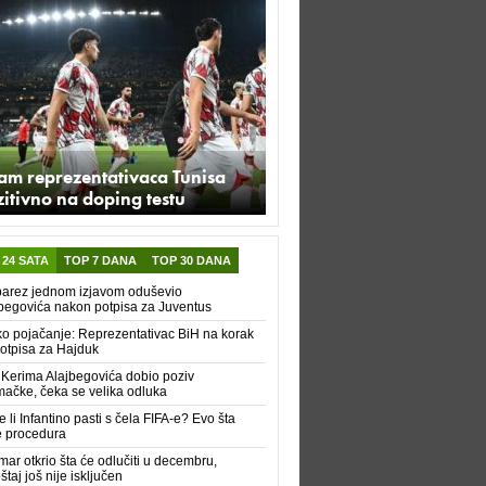
am reprezentativaca Tunisa
itivno na doping testu
 24 SATA
TOP 7 DANA
TOP 30 DANA
arez jednom izjavom oduševio
begovića nakon potpisa za Juventus
ko pojačanje: Reprezentativac BiH na korak
otpisa za Hajduk
 Kerima Alajbegovića dobio poziv
ačke, čeka se velika odluka
 li Infantino pasti s čela FIFA-e? Evo šta
e procedura
ar otkrio šta će odlučiti u decembru,
štaj još nije isključen