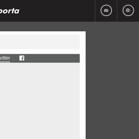
porta
itter